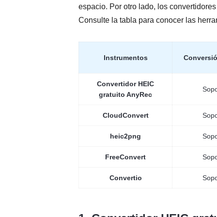
espacio. Por otro lado, los convertidore
Consulte la tabla para conocer las her
Instrumentos
Conversió
Convertidor HEIC
Sopo
gratuito AnyRec
CloudConvert
Sopo
heic2png
Sopo
FreeConvert
Sopo
Convertio
Sopo