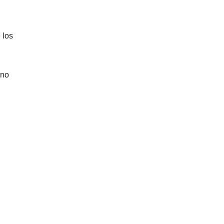
 los
ono