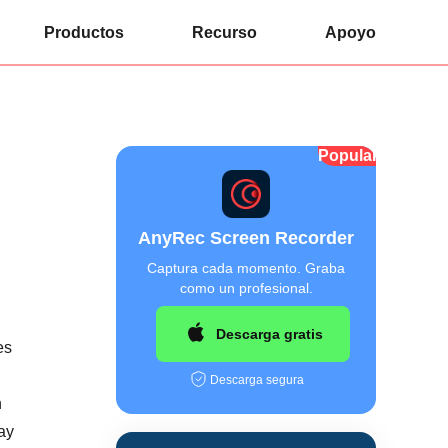
Productos
Recurso
Apoyo
Popular
AnyRec Screen Recorder
Captura cada momento. Graba
como un profesional.
Descarga gratis
es
Descarga segura
n
lay