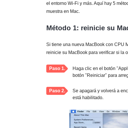
el entorno Wi-Fi y más. Aquí hay 5 métod
muestra en Mac.
Método 1: reinicie su M
Si tiene una nueva MacBook con CPU M1
reinicie su MacBook para verificar si l
Paso 1.
Haga clic en el botón "Appl
botón "Reiniciar" para arre
Paso 2.
Se apagará y volverá a enc
está habilitado.