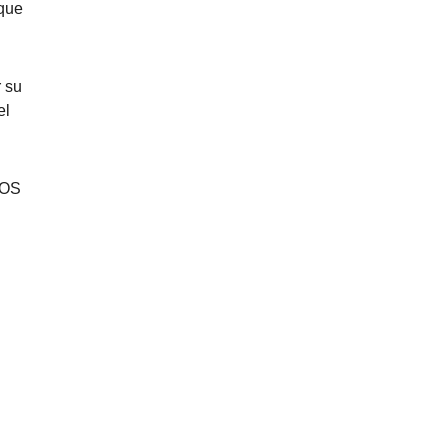
oque
r su
el
iOS