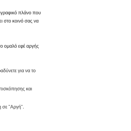
τογραφικό πλάνο που
ει στο κοινό σας να
 το ομαλό εφέ αργής
ραδύνετε για να το
πισκόπησης και
η σε "Αργή".