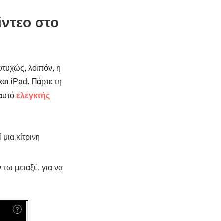
ίντεο στο
υτυχώς, λοιπόν, η
αι iPad. Πάρτε τη
 αυτό
ελεγκτής
 μια κίτρινη
ν τω μεταξύ, για να