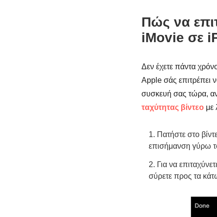
Πώς να επιτ
iMovie σε i
Δεν έχετε πάντα χρόνο
Apple σάς επιτρέπει ν
συσκευή σας τώρα, ανο
ταχύτητας βίντεο
με 
1. Πατήστε στο βίντ
επισήμανση γύρω το
2. Για να επιταχύνετ
σύρετε προς τα κάτω