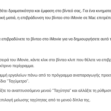
τει δραματικότητα και έμφαση στο βίντεό σας. Για ένα κινημα
τική ματιά, η επιβράδυνση του βίντεο στο iMovie σε Mac επιτρέπ
 επιβραδύνετε το βίντεο στο iMovie για να δημιουργήσετε αυτό
σειρά του iMovie, κάντε κλικ στο βίντεο κλιπ που θέλετε να επιβ
κίτρινο περίγραμμα.
γραμμή εργαλείων πάνω από το πρόγραμμα αναπαραγωγής προε
ίδιο "Ταχύμετρο".
οίξτε το αναπτυσσόμενο μενού "Ταχύτητα" και αλλάξτε τη ρύθμισ
οεπιλογή μείωσης ταχύτητας από το μενού δίπλα της.