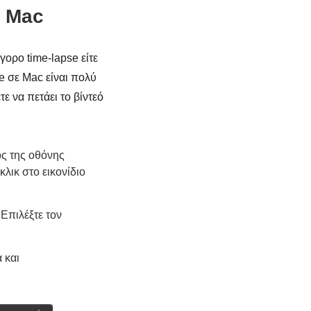
ε Mac
γορο time-lapse είτε
e σε Mac είναι πολύ
ε να πετάει το βίντεό
ος της οθόνης
λικ στο εικονίδιο
 Επιλέξτε τον
 και