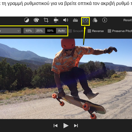
 τη γραμμή ρυθμιστικού για να βρείτε οπτικά τον ακριβή ρυθμό 