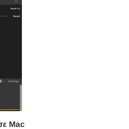
σε Mac