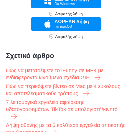
Για Windows
Ασφαλής λήψη
ΔΩΡΕΑΝ Λήψη
Για macOS
Ασφαλής λήψη
Σχετικό άρθρο
Πώς να μετατρέψετε το iFunny σε MP4 με
ενδιαφέροντα κινούμενα σχέδια GIF
Πώς να περικόψετε βίντεο σε Mac με 4 εύκολους
Βήμα 2.
και αποτελεσματικούς τρόπους
7 λειτουργικά εργαλεία αφαίρεσης
υδατογραφημάτων TikTok σε υπολογιστή/κινητό
Λήψη οθόνης με τα 6 καλύτερα εργαλεία αποκοπής