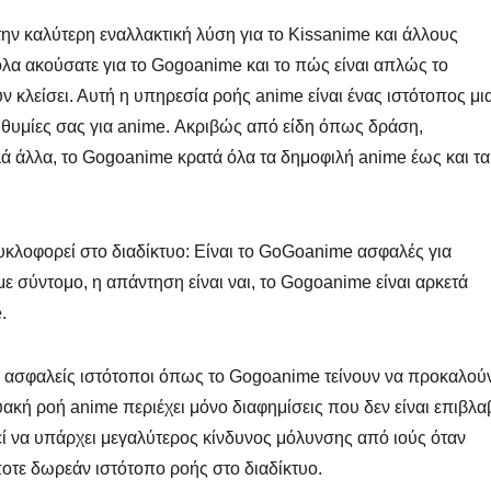
ην καλύτερη εναλλακτική λύση για το Kissanime και άλλους
λα ακούσατε για το Gogoanime και το πώς είναι απλώς το
 κλείσει. Αυτή η υπηρεσία ροής anime είναι ένας ιστότοπος μι
πιθυμίες σας για anime. Ακριβώς από είδη όπως δράση,
λά άλλα, το Gogoanime κρατά όλα τα δημοφιλή anime έως και τα
κλοφορεί στο διαδίκτυο: Είναι το GoGoanime ασφαλές για
 σύντομο, η απάντηση είναι ναι, το Gogoanime είναι αρκετά
.
άν ασφαλείς ιστότοποι όπως το Gogoanime τείνουν να προκαλού
υακή ροή anime περιέχει μόνο διαφημίσεις που δεν είναι επιβλα
εί να υπάρχει μεγαλύτερος κίνδυνος μόλυνσης από ιούς όταν
οτε δωρεάν ιστότοπο ροής στο διαδίκτυο.