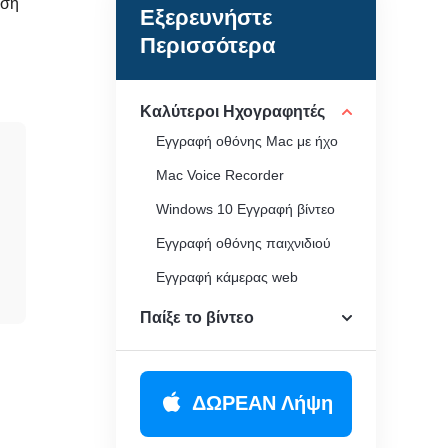
ήση
Εξερευνήστε
Περισσότερα
Καλύτεροι Ηχογραφητές
Εγγραφή οθόνης Mac με ήχο
Mac Voice Recorder
Windows 10 Εγγραφή βίντεο
Εγγραφή οθόνης παιχνιδιού
Εγγραφή κάμερας web
Εγγραφή οθόνης Minecraft
Παίξε το βίντεο
Καταγραφέας GIF
Συσκευή εγγραφής MP4
ΔΩΡΕΑΝ Λήψη
Συσκευή εγγραφής MP3
Web Recorder