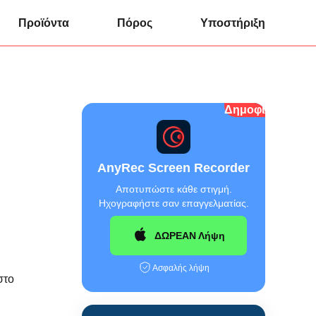
Προϊόντα
Πόρος
Υποστήριξη
Δημοφιλής
AnyRec Screen Recorder
Αποτυπώστε κάθε στιγμή.
Ηχογραφήστε σαν επαγγελματίας.
ΔΩΡΕΑΝ Λήψη
Ασφαλής λήψη
στο