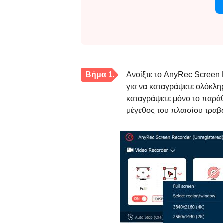
Βήμα 1.
Ανοίξτε το AnyRec Screen R
για να καταγράψετε ολόκλη
καταγράψετε μόνο το παράθυ
μέγεθος του πλαισίου τραβώ