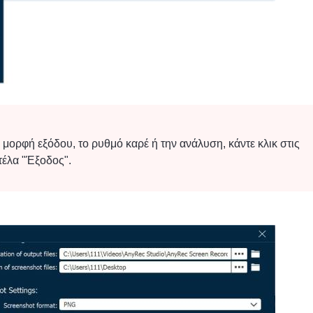
μορφή εξόδου, το ρυθμό καρέ ή την ανάλυση, κάντε κλικ στις
ρτέλα "Έξοδος".