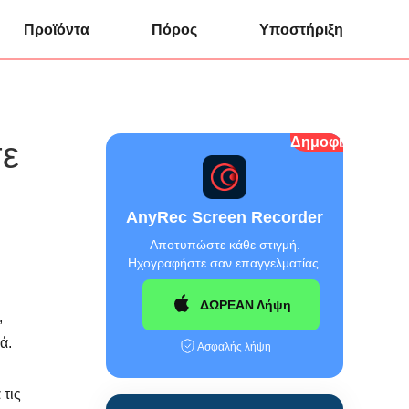
Προϊόντα
Πόρος
Υποστήριξη
Δημοφιλής
σε
AnyRec Screen Recorder
Αποτυπώστε κάθε στιγμή.
Ηχογραφήστε σαν επαγγελματίας.
ΔΩΡΕΑΝ Λήψη
,
ά.
Ασφαλής λήψη
 τις