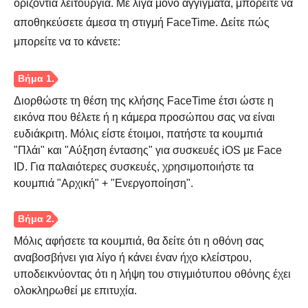
οριζόντια λειτουργία. Με λίγα μόνο αγγίγματα, μπορείτε να
αποθηκεύσετε άμεσα τη στιγμή FaceTime. Δείτε πώς
μπορείτε να το κάνετε:
Διορθώστε τη θέση της κλήσης FaceTime έτσι ώστε η
εικόνα που θέλετε ή η κάμερα προσώπου σας να είναι
ευδιάκριτη. Μόλις είστε έτοιμοι, πατήστε τα κουμπιά
"Πλάι" και "Αύξηση έντασης" για συσκευές iOS με Face
ID. Για παλαιότερες συσκευές, χρησιμοποιήστε τα
κουμπιά "Αρχική" + "Ενεργοποίηση".
Μόλις αφήσετε τα κουμπιά, θα δείτε ότι η οθόνη σας
Βήμα 1.
αναβοσβήνει για λίγο ή κάνει έναν ήχο κλείστρου,
υποδεικνύοντας ότι η λήψη του στιγμιότυπου οθόνης έχει
ολοκληρωθεί με επιτυχία.