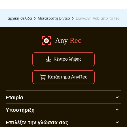
αρχική σελίδα
Μετατροπή βίντεο
Εξαγωγή Vob από το Iso
Κέντρο λήψης
Κατάστημα AnyRec
Εταιρία
Υποστήριξη
Επιλέξτε την γλώσσα σας