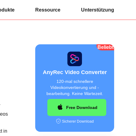
odukte
Ressource
Unterstützung
Beliebt
AnyRec Video Converter
120-mal schnellere
Videokonvertierung und -
bearbeitung. Keine Wartezeit.
r
Free Download
deos
Sicherer Download
t in