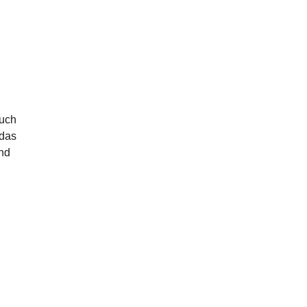
auch
 das
nd