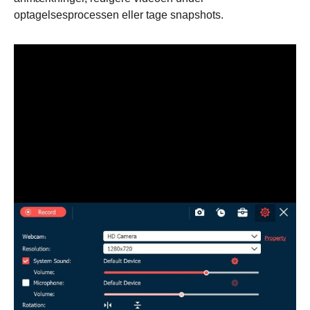
optagelsesprocessen eller tage snapshots.