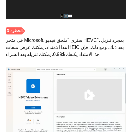
الخطوة 1.
في متجر Microsoft، سترى "ملحق فيديو HEVC". بمجرد تنزيل
هذا الامتداد، يمكنك عرض ملفات HEIC بعد ذلك. ومع ذلك، فإن
هذا الامتداد يكلفك $0.99. يمكنك تنزيله بعد الشراء.