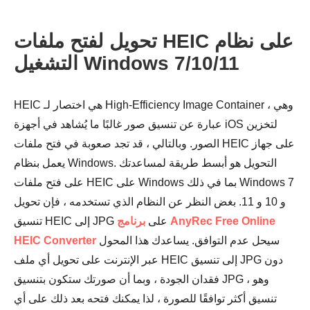
تحويل لفتح ملفات HEIC على نظام
التشغيل Windows 7/10/11
HEIC هي اختصار لـ High-Efficiency Image Container ، وهي
عبارة عن تنسيق صور غالبًا ما يُشاهد في أجهزة iOS لتخزين
الصور. وبالتالي ، قد تجد صعوبة في فتح ملفات HEIC على جهاز
يعمل بنظام Windows. التحويل هو أبسط طريقة لمساعدتك
على فتح ملفات HEIC على Windows بما في ذلك Windows 7
و 10 و 11. بغض النظر عن النظام الذي تستخدمه ، فإن تحويل
تنسيق HEIC إلى JPG على
برنامج AnyRec Free Online
سيحل عدم التوافق. يساعدك هذا المحول
HEIC Converter
عبر الإنترنت على تحويل أي ملف HEIC إلى تنسيق JPG دون
فقدان الجودة ، وبما أن صورتك ستكون بتنسيق JPG ، وهو
تنسيق أكثر توافقًا للصورة ، لذا يمكنك فتحه بعد ذلك على أي