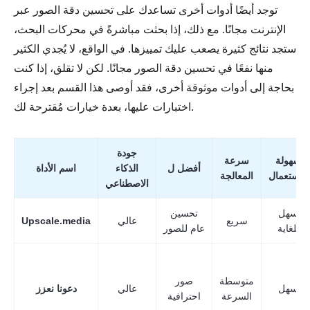
توجد أيضًا أدوات أخرى تساعدك على تحسين دقة الصور عبر
الإنترنت مجانًا. مع ذلك، إذا بحثت مباشرةً في محركات البحث،
ستجد نتائج كثيرة يصعب عليك تمييزها. في الواقع، لا يُجدي الكثير
منها نفعًا في تحسين دقة الصور مجانًا. لكن لا تقلق، إذا كنت
بحاجة إلى أدوات موثوقة أخرى، فقد أوصى هذا القسم بعد إجراء
اختبارات عليها، بعدة خيارات مُقترحة لك.
جودة
سهولة
سرعة
أفضل ل
الذكاء
اسم الأداة
الاستعمال
المعالجة
الاصطناعي
سهل
تحسين
سريع
عالي
Upscale.media
للغاية
عام للصور
الخطوة 4.
متوسطة
صور
سهل
عالي
دعونا نعزز
السرعة
احترافية