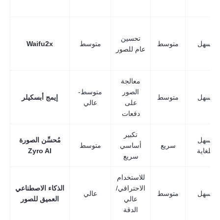
تحسين
سهل
متوسط
متوسط
Waifu2x
عام للصور
معالجة
الصور
متوسط-
سهل
متوسط
إيمج أبسكيلر
على
عالي
دفعات
تكبير
سهل
مُحسِّن الصورة
سريع
أساسي
متوسط
للغاية
Zyro AI
سريع
للاستخدام
الاحترافي/
الذكاء الاصطناعي
سهل
متوسط
عالي
عالي
العميق للصور
الدقة