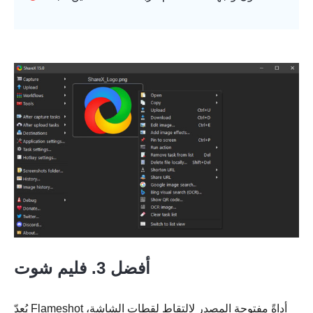
أفضل 3. فليم شوت
يُعدّ Flameshot أداةً مفتوحة المصدر لالتقاط لقطات الشاشة،