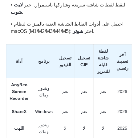
• التقط لقطات شاشة سريعة وشاركها باستمرار: اختر
لايت
.
شوت
• احصل على أدوات التقاط الشاشة الغنية بالميزات لنظام
.
macOS (M1/M2/M3/M4/M5): اختر
شوتر
لقطة
آخر
شاشة
تسجيل
تسجيل
تحديث
برنامج
أداة
قابلة
GIF
الفيديو
رئيسي
للتمرير
AnyRec
ويندوز
2026
نعم
نعم
نعم
Screen
وماك
Recorder
2026
نعم
نعم
نعم
Windows
ShareX
ويندوز
2025
لا
لا
لا
اللهب
وماك