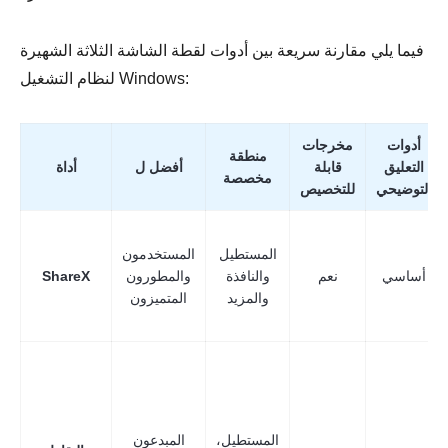
فيما يلي مقارنة سريعة بين أدوات لقطة الشاشة الثلاثة الشهيرة
الخطوة 1.
لنظام التشغيل Windows:
أدوات
مخرجات
منطقة
التعليق
قابلة
أفضل ل
أداة
مخصصة
التوضيحي
للتخصيص
الخطوة 2.
المستطيل
المستخدمون
أساسي
نعم
والنافذة
والمطورون
ShareX
والمزيد
المتميزون
المستطيل،
المبدعون