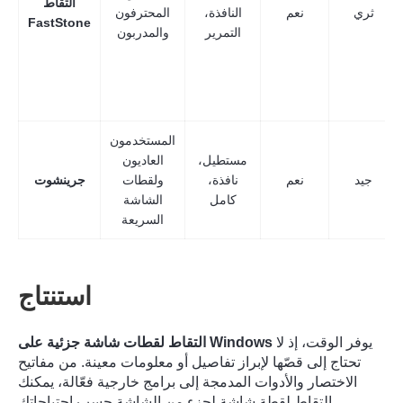
التقاط
ثري
نعم
النافذة،
المحترفون
FastStone
التمرير
والمدربون
المستخدمون
مستطيل،
العاديون
جيد
نعم
نافذة،
ولقطات
جرينشوت
كامل
الشاشة
السريعة
استنتاج
الخطوه 3.
يوفر الوقت، إذ لا
التقاط لقطات شاشة جزئية على Windows
تحتاج إلى قصّها لإبراز تفاصيل أو معلومات معينة. من مفاتيح
الاختصار والأدوات المدمجة إلى برامج خارجية فعّالة، يمكنك
التقاط لقطة شاشة لجزء من الشاشة حسب احتياجاتك