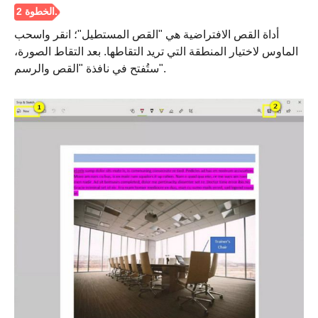
أداة القص الافتراضية هي "القص المستطيل"؛ انقر واسحب
الماوس لاختيار المنطقة التي تريد التقاطها. بعد التقاط الصورة،
الخطوه 3.
ستُفتح في نافذة "القص والرسم".