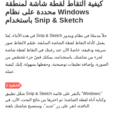
كيفية التقاط لقطة شاشة لمنطقة
محددة على نظام Windows
باستخدام Snip & Sketch
الخطوة 2.
في هذه الأثناء، يُعدّ Snip & Sketch حلاً مدمجًا في نظام ويندوز
يعمل كأداة التقاط لقطة الشاشة السابقة. صُمّم لالتقاط صور
سريعة ودقيقة، خاصةً الآن عند رغبتك في التقاط لقطة شاشة
لجزء من شاشتك. باستخدامه، يمكنك قصّ جزء مُخصّص من
الصورة، وإضافة تعليقات توضيحية، وحفظها بسهولة. إليك كيفية
عمله:
شغّل تطبيق Snip & Sketch بالنقر على قائمة "Windows:"
وكتابة أداة لقطة الشاشة؛ ثم اخترها من نتائج البحث. الآن، في
النافذة، انقر على زر "جديد"، وستصبح شاشتك باهتة.