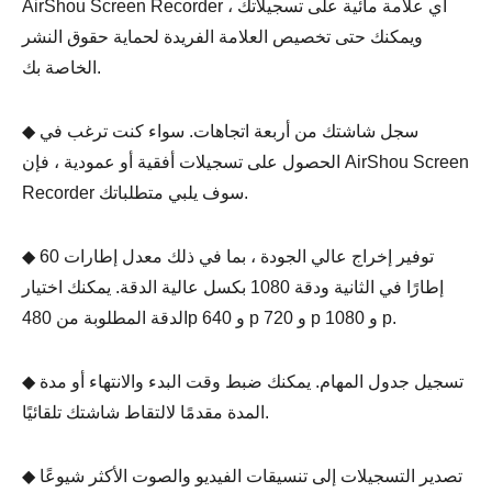
AirShou Screen Recorder أي علامة مائية على تسجيلاتك ،
ويمكنك حتى تخصيص العلامة الفريدة لحماية حقوق النشر
الخاصة بك.
◆ سجل شاشتك من أربعة اتجاهات. سواء كنت ترغب في
الحصول على تسجيلات أفقية أو عمودية ، فإن AirShou Screen
Recorder سوف يلبي متطلباتك.
◆ توفير إخراج عالي الجودة ، بما في ذلك معدل إطارات 60
إطارًا في الثانية ودقة 1080 بكسل عالية الدقة. يمكنك اختيار
الدقة المطلوبة من 480p و 640 p و 720 p و 1080 p.
◆ تسجيل جدول المهام. يمكنك ضبط وقت البدء والانتهاء أو مدة
المدة مقدمًا لالتقاط شاشتك تلقائيًا.
◆ تصدير التسجيلات إلى تنسيقات الفيديو والصوت الأكثر شيوعًا