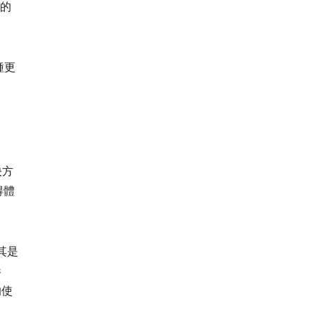
限的
種更
決方
得體
其是
參
的使