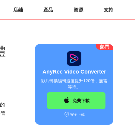
店鋪
產品
資源
支持
熱門
體
AnyRec Video Converter
影片轉換編輯速度提升120倍，無需
等待。
免費下載
的
善管
安全下載