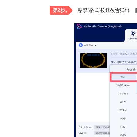
第2步。
點擊“格式”按鈕後會彈出