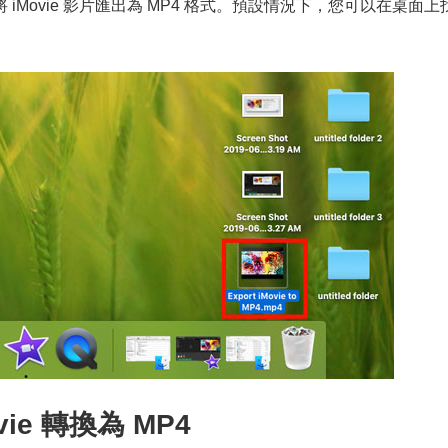
將 iMovie 影片匯出為 MP4 格式。預設情況下，您可以在桌面上
vie 轉換為 MP4