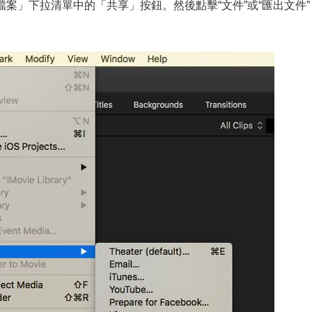
頂部「檔案」下拉清單中的「共享」按鈕。然後點擊“文件”或“匯出文件”