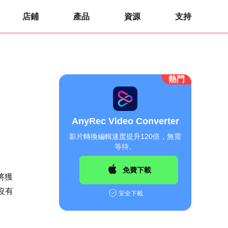
店鋪
產品
資源
支持
熱門
AnyRec Video Converter
影片轉換編輯速度提升120倍，無需
等待。
免費下載
您將獲
沒有
安全下載