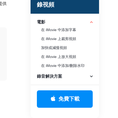
提供
錄視頻
電影
在 iMovie 中添加字幕
在 iMovie 上裁剪視頻
加快或減慢視頻
在 iMovie 上放大視頻
在 iMovie 中添加/刪除水印
在 iMovie 中模糊視頻
錄音解決方案
將 iMovie 導出到 MP4
適用於 Windows 的 iMovie 替
免費下載
代品