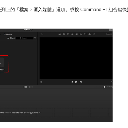
列上的「檔案 > 匯入媒體」選項。或按 Command + I 組合鍵快