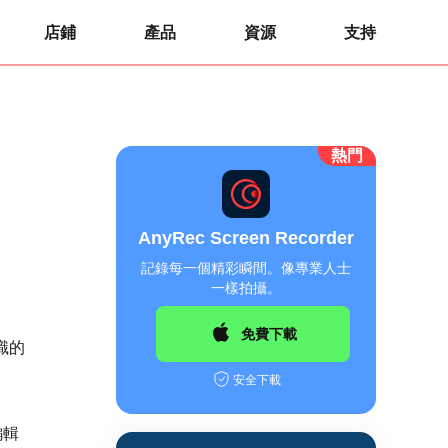
店鋪
產品
資源
支持
熱門
AnyRec Screen Recorder
記錄每一個精彩瞬間。像專業人士
一樣拍攝。
免費下載
知識的
安全下載
編輯