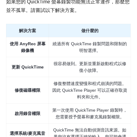
如果您的 QuickTime 螢幕錄製功能無法正常運作，那麼您
並不孤單。請嘗試以下解決方案。
解決方案
做什麼的
使用 AnyRec 屏幕
繞過所有 QuickTime 錄製問題和限制的
錄像機
明智選擇。
很容易做到。更新並重新啟動程式以修
更新 QuickTime
復小故障。
修復整體速度變慢和程式崩潰的問題。
修復磁碟權限
因此 QuickTime Player 可以正確存取資
料夾和元件。
第一次使用 QuickTime Player 錄製時，
啟用錄音權限
您需要授予螢幕和麥克風錄製權限。
QuickTime 無法自動偵測音訊來源。如
選擇系統/麥克風音
果您沒有選擇正確的輸入，您可能會遇