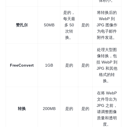
体积小。
是的，
将转换后的
每天最
WebP 到
赞扎尔
50MB
多 50
是的
JPG 图像作
次转
为电子邮件
换。
附件发送。
处理大型图
像转换，包
括 WebP 到
FreeConvert
1GB
是的
是的
JPG 和其他
格式的转
换。
在将 WebP
文件导出为
JPG 之前，
转换
200MB
是的
是的
请调整图像
质量和透明
度。