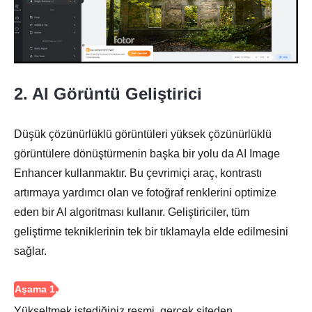
Aşama 1.
2. AI Görüntü Geliştirici
Düşük çözünürlüklü görüntüleri yüksek çözünürlüklü
görüntülere dönüştürmenin başka bir yolu da AI Image
Enhancer kullanmaktır. Bu çevrimiçi araç, kontrastı
artırmaya yardımcı olan ve fotoğraf renklerini optimize
eden bir AI algoritması kullanır. Geliştiriciler, tüm
geliştirme tekniklerinin tek bir tıklamayla elde edilmesini
Adım 2.
sağlar.
Yükseltmek istediğiniz resmi, gerçek siteden