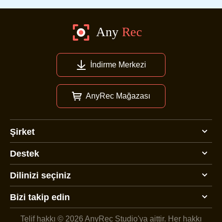
İndirme Merkezi
AnyRec Mağazası
Şirket
Destek
Dilinizi seçiniz
Bizi takip edin
Telif hakkı © 2026 AnyRec Studio'ya aittir.
Her hakkı