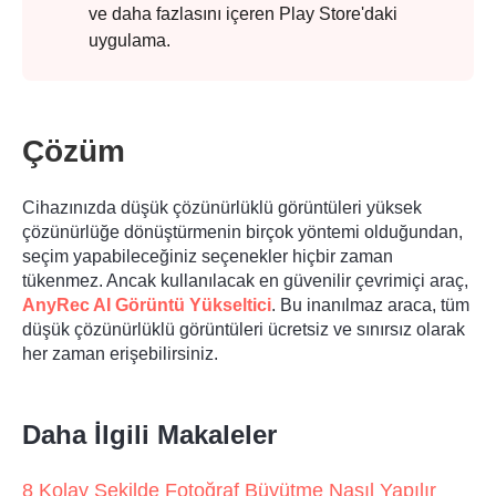
ve daha fazlasını içeren Play Store'daki
uygulama.
Çözüm
Cihazınızda düşük çözünürlüklü görüntüleri yüksek
çözünürlüğe dönüştürmenin birçok yöntemi olduğundan,
seçim yapabileceğiniz seçenekler hiçbir zaman
tükenmez. Ancak kullanılacak en güvenilir çevrimiçi araç,
Aşama 3.
AnyRec AI Görüntü Yükseltici
. Bu inanılmaz araca, tüm
düşük çözünürlüklü görüntüleri ücretsiz ve sınırsız olarak
her zaman erişebilirsiniz.
Daha İlgili Makaleler
8 Kolay Şekilde Fotoğraf Büyütme Nasıl Yapılır