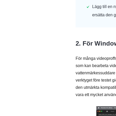
Lägg till en 
ersätta den 
2. För Windo
För många videoproffs
som kan bearbeta vide
vattenmärkessuddare fö
verktyget före testet 
den utmärkta kompati
vara ett mycket använ