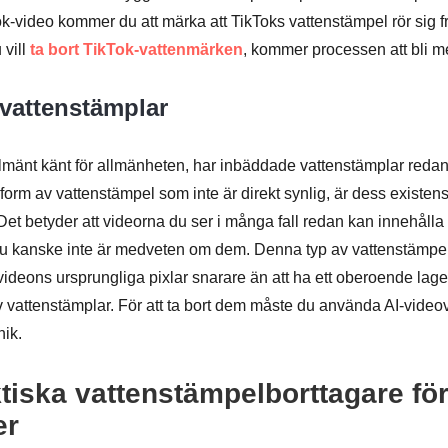
k-video kommer du att märka att TikToks vattenstämpel rör sig fr
 vill
ta bort TikTok-vattenmärken
, kommer processen att bli m
vattenstämplar
lmänt känt för allmänheten, har inbäddade vattenstämplar redan 
 form av vattenstämpel som inte är direkt synlig, är dess existens
Det betyder att videorna du ser i många fall redan kan innehåll
u kanske inte är medveten om dem. Denna typ av vattenstämpel 
 videons ursprungliga pixlar snarare än att ha ett oberoende lag
 vattenstämplar. För att ta bort dem måste du använda AI-vide
nik.
tiska vattenstämpelborttagare för
er