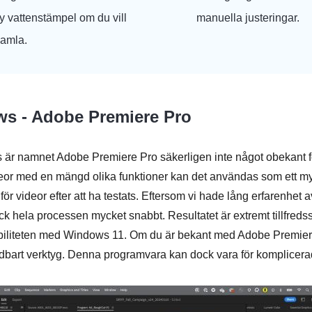
ny vattenstämpel om du vill
manuella justeringar.
gamla.
ws - Adobe Premiere Pro
 är namnet Adobe Premiere Pro säkerligen inte något obekant fö
or med en mängd olika funktioner kan det användas som ett myc
r videor efter att ha testats. Eftersom vi hade lång erfarenhet 
gick hela processen mycket snabbt. Resultatet är extremt tillfreds
biliteten med Windows 11. Om du är bekant med Adobe Premier
dbart verktyg. Denna programvara kan dock vara för komplicerad