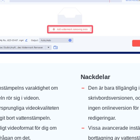
Nackdelar
tenstämpelns varaktighet om
Den är bara tillgänglig i
n rör sig i videon.
skrivbordsversionen, oc
rsprungliga videokvaliteten
ingen onlineversion fö
agit bort vattenstämpeln.
redigeringar.
igt videoformat för dig om
Vissa avancerade instäl
frågan om det.
borttagning av vattenst