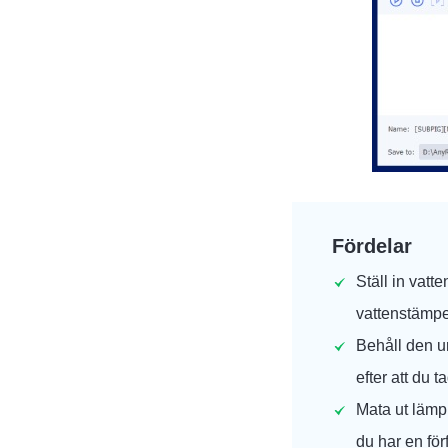
Fördelar
Ställ in vat
vattenstämpel
Behåll den u
efter att du t
Mata ut lämpl
du har en för