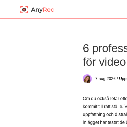
6 profes
för vide
7 aug 2026 / Upp
Om du också letar eft
kommit till rätt ställe
uppfattning och distra
inlägget har testat de