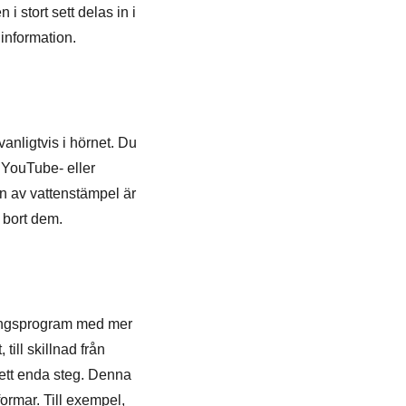
 i stort sett delas in i
information.
anligtvis i hörnet. Du
 YouTube- eller
en av vattenstämpel är
a bort dem.
gningsprogram med mer
till skillnad från
 ett enda steg. Denna
formar. Till exempel,