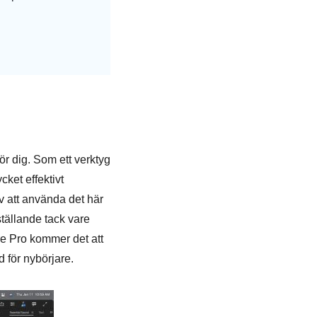
r dig. Som ett verktyg
ket effektivt
av att använda det här
ställande tack vare
e Pro kommer det att
 för nybörjare.