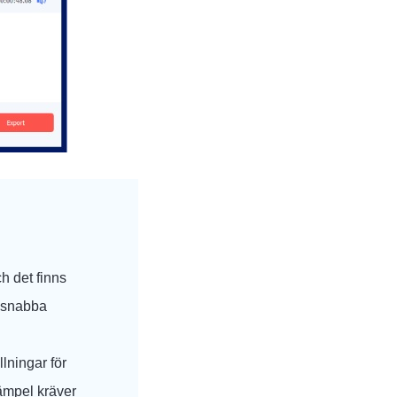
h det finns
r snabba
lningar för
ämpel kräver