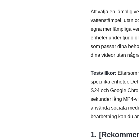
Att välja en lämplig ve
vattenstämpel, utan o
egna mer lämpliga verk
enheter under tjugo oli
som passar dina behov.
dina videor utan någ
Testvillkor:
Eftersom v
specifika enheter. D
S24 och Google Chrome
sekunder lång MP4-vid
använda sociala medier
bearbetning kan du anv
1. [Rekommen