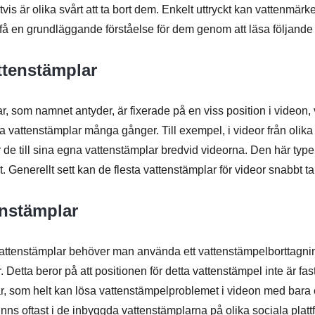
tvis är olika svårt att ta bort dem. Enkelt uttryckt kan vattenmärken
 få en grundläggande förståelse för dem genom att läsa följande 
attenstämplar
r, som namnet antyder, är fixerade på en viss position i videon, v
 vattenstämplar många gånger. Till exempel, i videor från olika
 de till sina egna vattenstämplar bredvid videorna. Den här typ
t. Generellt sett kan de flesta vattenstämplar för videor snabbt t
enstämplar
ga vattenstämplar behöver man använda ett vattenstämpelbortta
Detta beror på att positionen för detta vattenstämpel inte är fast, 
ar, som helt kan lösa vattenstämpelproblemet i videon med bara
inns oftast i de inbyggda vattenstämplarna på olika sociala platt