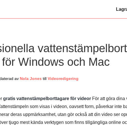
Lagr
sionella vattenstämpelbor
o för Windows och Mac
daterad av
Nola Jones
till
Videoredigering
er
gratis vattenstämpelborttagare för videor
För att göra dina 
. Vattenstämpeln som visas i videon, oavsett form, påverkar inte ba
herar deras uppmärksamhet, utan gör också att din video ser opr
 över tjugo mest kända verktygen som finns tillgängliga online oc