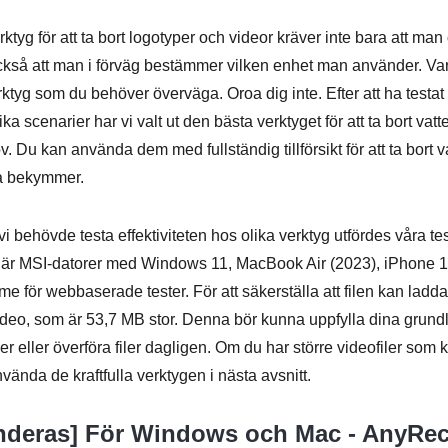
rktyg för att ta bort logotyper och videor kräver inte bara att ma
ckså att man i förväg bestämmer vilken enhet man använder. Var
tyg som du behöver överväga. Oroa dig inte. Efter att ha testat 
ka scenarier har vi valt ut den bästa verktyget för att ta bort vat
 Du kan använda dem med fullständig tillförsikt för att ta bort v
ra bekymmer.
i behövde testa effektiviteten hos olika verktyg utfördes våra tes
et är MSI-datorer med Windows 11, MacBook Air (2023), iPhone
 för webbaserade tester. För att säkerställa att filen kan ladda
eo, som är 53,7 MB stor. Denna bör kunna uppfylla dina grund
 eller överföra filer dagligen. Om du har större videofiler som k
ända de kraftfulla verktygen i nästa avsnitt.
deras] För Windows och Mac - AnyRec