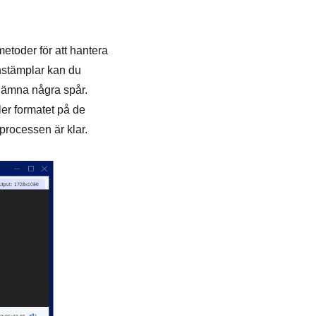
metoder för att hantera
nstämplar kan du
t lämna några spår.
ler formatet på de
 processen är klar.