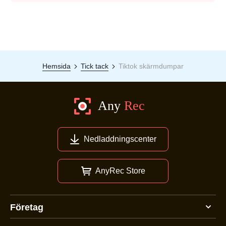
Hemsida
Tick tack
Tiktok skärmdumpar
Nedladdningscenter
AnyRec Store
Företag