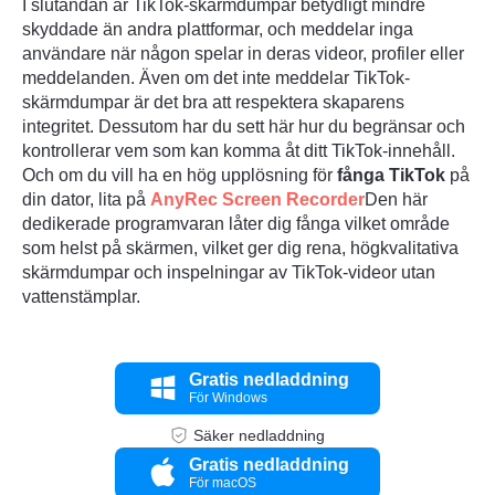
I slutändan är TikTok-skärmdumpar betydligt mindre
skyddade än andra plattformar, och meddelar inga
användare när någon spelar in deras videor, profiler eller
meddelanden. Även om det inte meddelar TikTok-
skärmdumpar är det bra att respektera skaparens
integritet. Dessutom har du sett här hur du begränsar och
kontrollerar vem som kan komma åt ditt TikTok-innehåll.
Och om du vill ha en hög upplösning för
fånga TikTok
på
din dator, lita på
AnyRec Screen Recorder
Den här
dedikerade programvaran låter dig fånga vilket område
som helst på skärmen, vilket ger dig rena, högkvalitativa
skärmdumpar och inspelningar av TikTok-videor utan
vattenstämplar.
Gratis nedladdning
För Windows
Säker nedladdning
Gratis nedladdning
För macOS