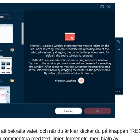
att bekräfta valet, och när du är klar klickar du på knappen "RE
an kommentera med text, linjer, former etc. med hjälp av