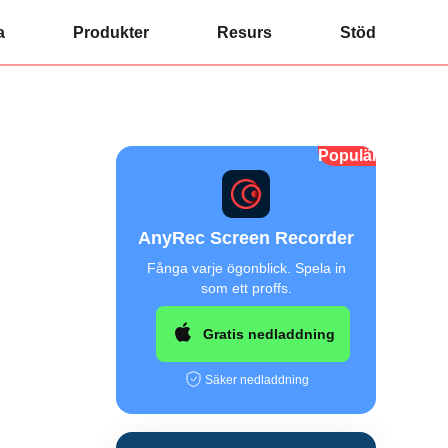
a
Produkter
Resurs
Stöd
Populär
AnyRec Screen Recorder
Fånga varje ögonblick. Spela in
som ett proffs.
Gratis nedladdning
Säker nedladdning