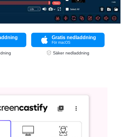
laddning
Gratis nedladdning
För macOS
ddning
Säker nedladdning