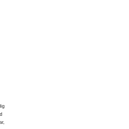
dig
ed
ar,