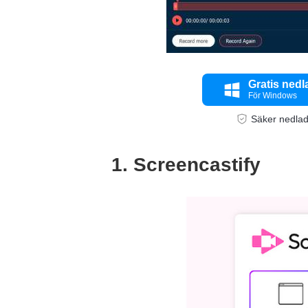
Gratis ned
För Windows
Säker nedla
1. Screencastify