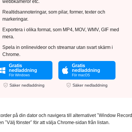
webbkameror etc.
Realtidsannoteringar, som pilar, former, texter och
markeringar.
Exportera i olika format, som MP4, MOV, WMV, GIF med
mera.
Spela in onlinevideor och streamar utan svart skärm i
Chrome.
Gratis
Gratis
nedladdning
nedladdning
För Windows
För macOS
Säker nedladdning
Säker nedladdning
er på din dator och navigera till alternativet "Window Record
"Välj fönster" för att välja Chrome-sidan från listan.