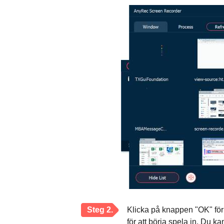
Steg 2.
Klicka på knappen "OK" för 
för att börja spela in. Du k