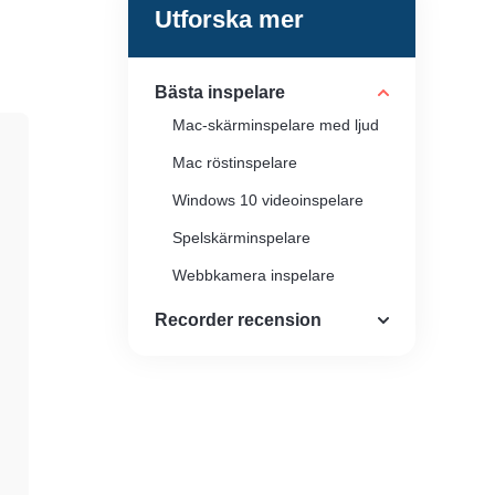
Utforska mer
Bästa inspelare
Mac-skärminspelare med ljud
Mac röstinspelare
Windows 10 videoinspelare
Spelskärminspelare
Webbkamera inspelare
Minecraft skärminspelare
Recorder recension
GIF-inspelare
MP4-inspelare
MP3-inspelare
Webbspelare