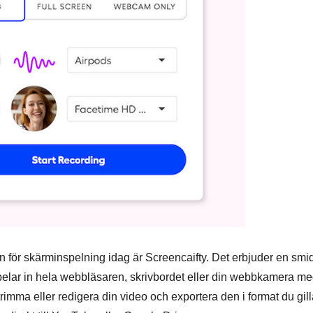
 för skärminspelning idag är Screencaifty. Det erbjuder en smi
spelar in hela webbläsaren, skrivbordet eller din webbkamera m
trimma eller redigera din video och exportera den i format du gill