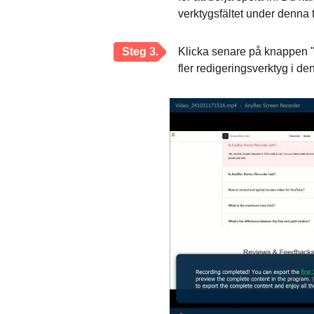
verktygsfältet under denna t
Steg 3.
Klicka senare på knappen "S
fler redigeringsverktyg i de