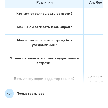
Различия
AnyRec Scr
Кто может записывать встречи?
Можно ли записать весь экран?
Можно ли записать встречу без
уведомления?
Можно ли записать только аудиозапись
встречи?
Да (обрезка
Есть ли функции редактирования?
сжатие, конв
Посмотреть все