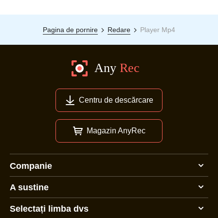
Pagina de pornire
Redare
Player Mp4
Centru de descărcare
Magazin AnyRec
Companie
A sustine
Selectați limba dvs