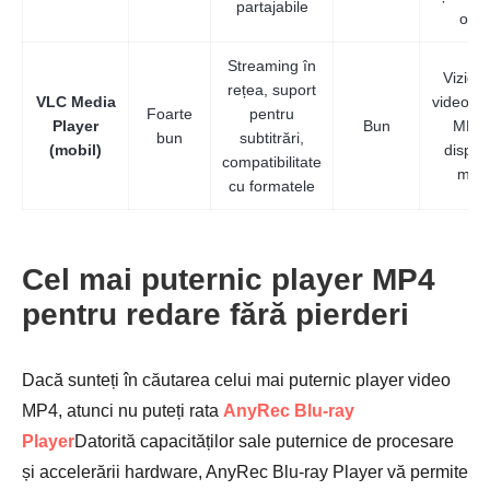
partajabile
onli
Streaming în
Vizion
rețea, suport
VLC Media
videoclip
Foarte
pentru
Player
Bun
MP4 
bun
subtitrări,
(mobil)
dispozi
compatibilitate
mobi
cu formatele
Cel mai puternic player MP4
pentru redare fără pierderi
Dacă sunteți în căutarea celui mai puternic player video
MP4, atunci nu puteți rata
AnyRec Blu-ray
Player
Datorită capacităților sale puternice de procesare
și accelerării hardware, AnyRec Blu-ray Player vă permite