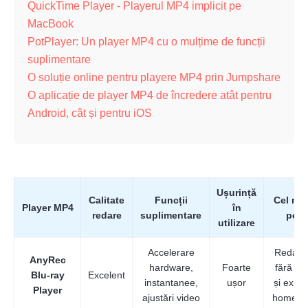
QuickTime Player - Playerul MP4 implicit pe
MacBook
PotPlayer: Un player MP4 cu o mulțime de funcții
suplimentare
O soluție online pentru playere MP4 prin Jumpshare
O aplicație de player MP4 de încredere atât pentru
Android, cât și pentru iOS
Ușurință
Calitate
Funcții
Cel ma
Player MP4
în
redare
suplimentare
pent
utilizare
Accelerare
Redare
AnyRec
hardware,
Foarte
fără pie
Blu-ray
Excelent
instantanee,
ușor
și exper
Player
ajustări video
home th