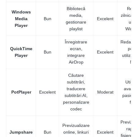
Bibliotecă
Reda
Windows
media,
zilnică 
Media
Bun
Excelent
gestionare
uri 
Player
playlist
Wind
Înregistrare
Redare 
QuickTime
ecran,
pent
Bun
Excelent
Player
integrare
utilizato
AirDrop
Ma
Căutare
subtitrări,
Utiliza
traducere
avansaț
PotPlayer
Excelent
Moderat
subtitrări AI,
pasiona
personalizare
film
codec
Previzua
Previzualizare
rapid
Jumpshare
Bun
online, linkuri
Excelent
fișierel