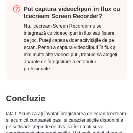
Pot captura videoclipuri în flux cu
Icecream Screen Recorder?
Nu. Icecream Screen Recorder nu se
integrează cu videoclipuri în flux sau fișiere
de joc. Puteți captura doar activitățile de pe
ecran. Pentru a captura videoclipuri în flux și
mai multe alte videoclipuri, trebuie să alegeți
aparate de înregistrare a ecranului
profesionale.
Concluzie
Iată-l. Acum că ați învățat înregistrarea de ecran Icecream
și acum că cunoașteți pașii și caracteristicile disponibile
Pasul 5.
pe software, depinde de dvs. să încercați și să