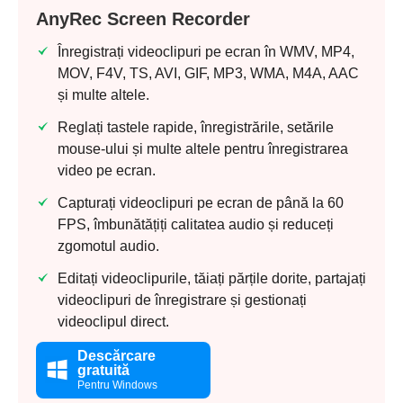
AnyRec Screen Recorder
Înregistrați videoclipuri pe ecran în WMV, MP4,
MOV, F4V, TS, AVI, GIF, MP3, WMA, M4A, AAC
și multe altele.
Reglați tastele rapide, înregistrările, setările
mouse-ului și multe altele pentru înregistrarea
video pe ecran.
Capturați videoclipuri pe ecran de până la 60
FPS, îmbunătățiți calitatea audio și reduceți
zgomotul audio.
Editați videoclipurile, tăiați părțile dorite, partajați
videoclipuri de înregistrare și gestionați
videoclipul direct.
Descărcare
gratuită
Pentru Windows