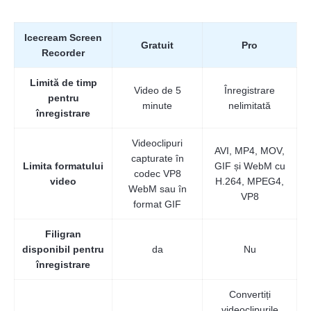
Icecream Screen
Gratuit
Pro
Recorder
Limită de timp
Video de 5
Înregistrare
pentru
minute
nelimitată
înregistrare
Videoclipuri
AVI, MP4, MOV,
capturate în
Limita formatului
GIF și WebM cu
codec VP8
video
H.264, MPEG4,
WebM sau în
VP8
format GIF
Filigran
disponibil pentru
da
Nu
înregistrare
Convertiți
videoclipurile