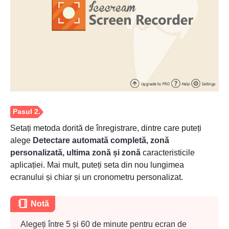
Setați metoda dorită de înregistrare, dintre care puteți
alege
Detectare automată completă, zonă
Pasul 1.
personalizată, ultima zonă și zonă
caracteristicile
aplicației. Mai mult, puteți seta din nou lungimea
ecranului și chiar și un cronometru personalizat.
Notă
Alegeți între 5 și 60 de minute pentru
ecran de