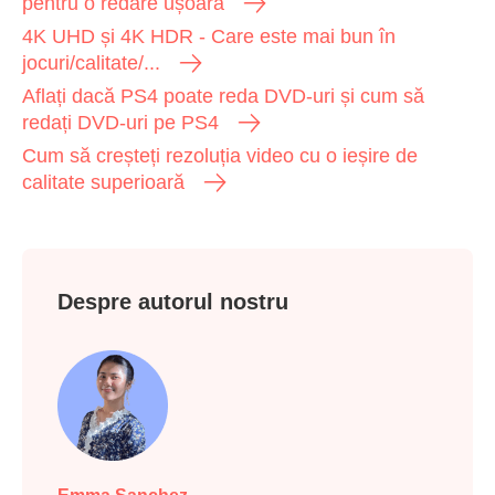
pentru o redare ușoară
4K UHD și 4K HDR - Care este mai bun în
jocuri/calitate/...
Aflați dacă PS4 poate reda DVD-uri și cum să
redați DVD-uri pe PS4
Cum să creșteți rezoluția video cu o ieșire de
calitate superioară
Despre autorul nostru