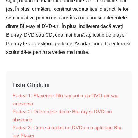
sigur, deoarece toate întrebările tale vor fi rezolvate mai
jos. În plus, următorul conținut va detalia și distincțiile lor
semnificative pentru cei care încă nu cunosc diferențele
dintre Blu-ray și DVD-uri. În plus, indiferent dacă aveți
Blu-ray, DVD sau CD, cea mai bună aplicație de player
Blu-ray le va gestiona pe toate. Așadar, pune-ți centura și
scufundă-te pentru a vedea mai multe.
Lista Ghidului
Partea 1: Playerele Blu-ray pot reda DVD-uri sau
viceversa
Partea 2: Diferențele dintre Blu-ray și DVD-uri
obișnuite
Partea 3: Cum să redați un DVD cu o aplicație Blu-
ray Player