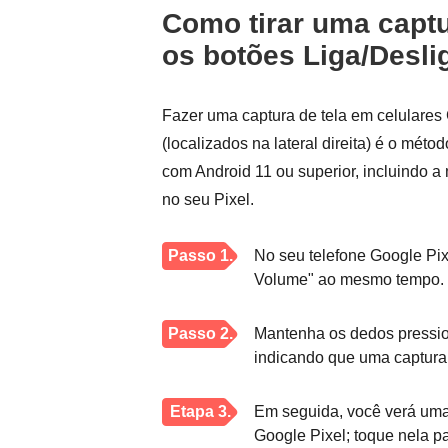
Como tirar uma captu
os botões Liga/Desli
Fazer uma captura de tela em celulares
(localizados na lateral direita) é o mét
com Android 11 ou superior, incluindo a 
no seu Pixel.
Passo 1.
No seu telefone Google Pixe
Volume" ao mesmo tempo.
Passo 2.
Mantenha os dedos pression
indicando que uma captura d
Etapa 3.
Em seguida, você verá uma p
Google Pixel; toque nela par