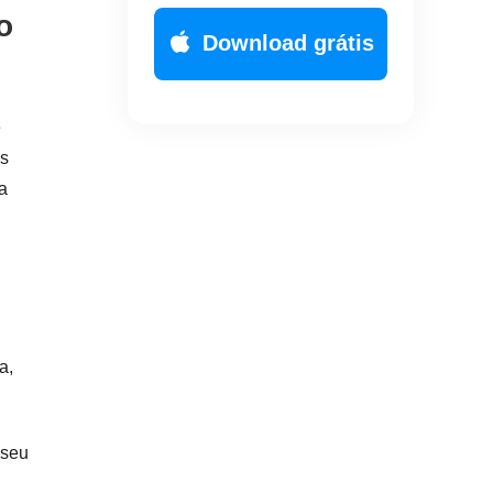
o
Download grátis
e
os
a
a,
 seu