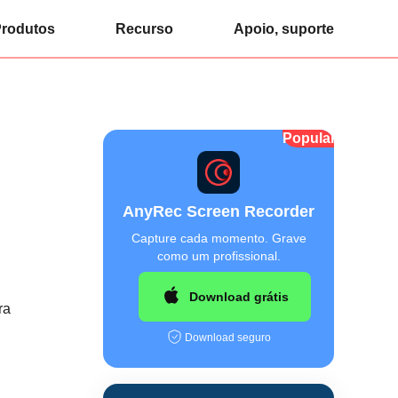
rodutos
Recurso
Apoio, suporte
Popular
AnyRec Screen Recorder
Capture cada momento. Grave
como um profissional.
Download grátis
ra
Download seguro