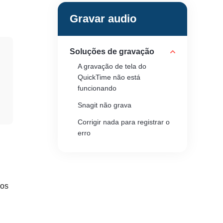
Gravar audio
Soluções de gravação
A gravação de tela do
QuickTime não está
funcionando
Snagit não grava
Corrigir nada para registrar o
erro
Ferramenta de recorte do
Windows 11 não funciona
Corrigir gravação de tela preta
pos