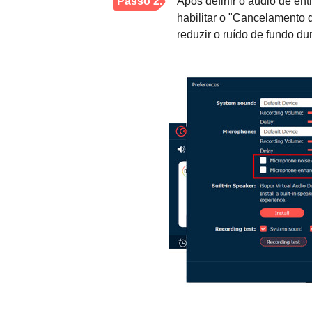
Passo 2.
Após definir o áudio de ent
habilitar o "Cancelamento 
reduzir o ruído de fundo du