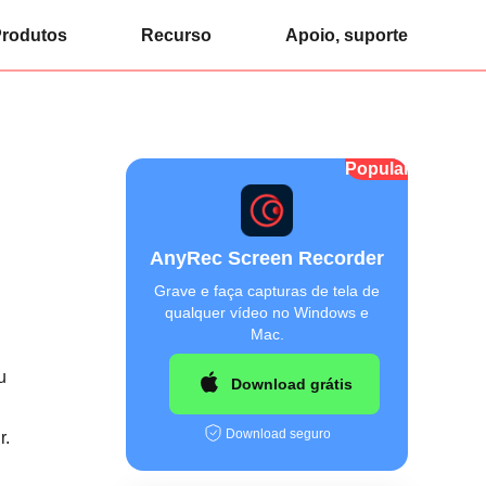
rodutos
Recurso
Apoio, suporte
Popular
AnyRec Screen Recorder
Grave e faça capturas de tela de
qualquer vídeo no Windows e
Mac.
u
Download grátis
Download seguro
r.