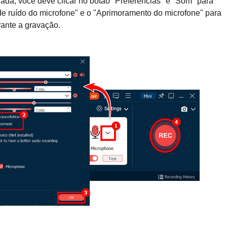
rada, você deve clicar no botão "Preferências" e "Som" para
de ruído do microfone" e o "Aprimoramento do microfone" para
rante a gravação.