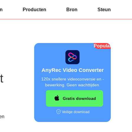
an
Producten
Bron
Steun
Populair
AnyRec Video Converter
t
120x snellere videoconversie en -
bewerking. Geen wachttijden.
Gratis download
Veilige download
den