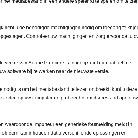
r het mediabestand in een andere speler af te spelen om te zien
jk hebt u de benodigde machtigingen nodig om toegang te krijg
s opgeslagen. Controleer uw machtigingen en zorg ervoor dat u o
e versie van Adobe Premiere is mogelijk niet compatibel met
uw software bij te werken naar de nieuwste versie.
e nodig is om het mediabestand te lezen ontbreekt, kunt u deze
de codec op uw computer en probeer het mediabestand opnieuw
ken waardoor de importeur een generieke foutmelding meldt in
robleem kan inhouden dat u verschillende oplossingen en