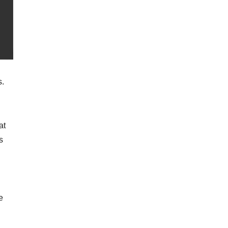
s.
at
s
e