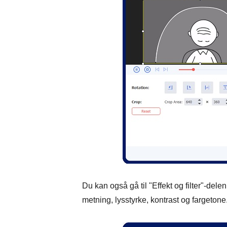
Du kan også gå til "Effekt og filter"-delen
metning, lysstyrke, kontrast og fargetone