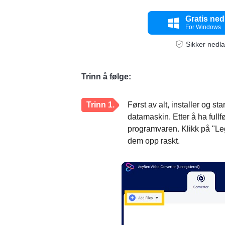
Gratis ned
For Windows
Sikker nedla
Trinn å følge:
Trinn 1.
Først av alt, installer og sta
datamaskin. Etter å ha fullf
programvaren. Klikk på "Legg
dem opp raskt.