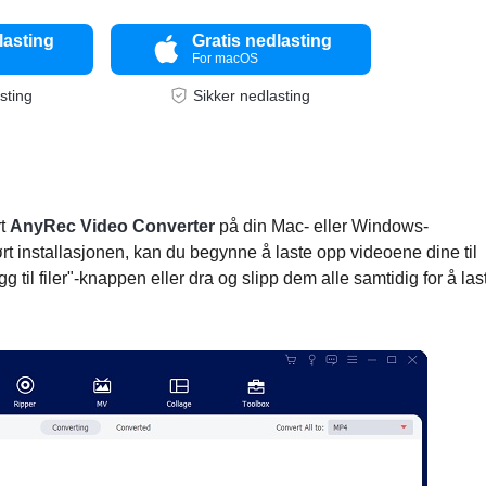
lasting
Gratis nedlasting
For macOS
sting
Sikker nedlasting
rt
AnyRec Video Converter
på din Mac- eller Windows-
ørt installasjonen, kan du begynne å laste opp videoene dine til
 til filer"-knappen eller dra og slipp dem alle samtidig for å las