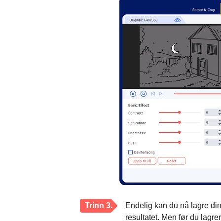
Trinn 3.
Endelig kan du nå lagre di
resultatet. Men før du lagrer