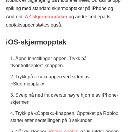
Roblox er tilgjengelig på mobile enheter. Du kan ta opp
spilling med standard skjermopptaker på iPhone og
Android.
AZ skjermopptaker
og andre tredjeparts
opptaksapper støttes også.
iOS-skjermopptak
1. Åpne Innstillinger-appen. Trykk på
"Kontrollsenter"-knappen.
2. Trykk på «+»-knappen ved siden av
«Skjermopptak».
3. Sveip nå ned fra øverste høyre hjørne av iPhone-
skjermen.
4. Trykk på «Opptak»-knappen. Opptaket på Roblox
starter etter nedtellingen på 3 sekunder.
5. Når du stopper
iPhone-opptak
, gå til Bilder-appen