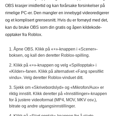
OBS krasjer imidlertid og kan forårsake forsinkelser på
rimelige PC-er. Den mangler en innebygd videoredigerer
og et komplisert grensesnitt. Hvis du er fornøyd med det,
kan du bruke OBS som din gratis og åpen kildekode-
opptaker fra Roblox.
1. Åpne OBS. Klikk på «+»-knappen i «Scener»-
boksen, og kall den deretter Roblox-spilling.
2. Klikk på «+»-knappen og velg «Spillopptak» i
«Kilder»-fanen. Klikk på alternativet «Fang spesifikt
vindu». Velg deretter Roblox-vinduet ditt.
3. Sjekk om «Skrivebordslyd» og «Mikrofon/Aux» er
riktig innstilt. Klikk deretter på «Innstillinger»-knappen
for å justere videoformat (MP4, MOV, MKV osv.),
bitrate og andre utgangsinnstillinger.
4. Klikk på «Start opptak»-knappen for å starte