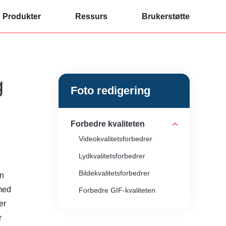
Produkter
Ressurs
Brukerstøtte
g
Foto redigering
Forbedre kvaliteten
Videokvalitetsforbedrer
Lydkvalitetsforbedrer
Bildekvalitetsforbedrer
an
 med
Forbedre GIF-kvaliteten
er
r