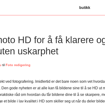
butikk
oto HD for å få klarere o
uten uskarphet
u
til
Foto redigering
spekt ved fotografering. Imidlertid er det bare noen som vet hvord
. Den gode nyheten er at alle kan få bildene sine til å se HD ut
i praktiske råd om hvordan du får bildene dine til å se skarpere, m
et bilde i lav kvalitet i HD som skiller seg ut når du deler bilde