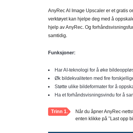
AnyRec AI Image Upscaler er et gratis onl
verktøyet kan hjelpe deg med å oppskale
hjelp av AnyRec. Og forhåndsvisningsfun
samtidig.
Funksjoner:
Har AI-teknologi for å øke bildeopplø
Øk bildekvaliteten med fire forskjellige
Støtte ulike bildeformater for å opps
Ha et forhåndsvisningsvindu for å sa
Trinn 1.
Når du åpner AnyRec-nettste
enten klikke på "Last opp b