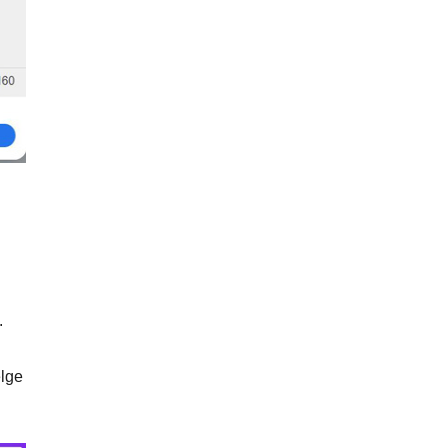
.
elge