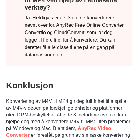
til MP4 ved hjelp av nettbaserte
Trinn 1.
verktøy?
Ja. Heldigvis er det 3 online-konverterere
nevnt ovenfor, AnyRec Free Online Converter,
Convertio og CloudConvert, som lar deg
legge til flere filer for å konvertere. Du kan
deretter få alle disse filene på en gang på
Steg 2.
datamaskinen din.
Konklusjon
Konvertering av M4V til MP4 gir deg full frihet til å spille
av M4V-videoen på forskjellige enheter og plattformer
uten DRM-beskyttelse. Alle de 8 metodene ovenfor kan
hjelpe deg med å konvertere M4V til MP4 uten problemer
på Windows og Mac. Blant dem,
AnyRec Video
Converter
er foreslått på grunn av sin raske konvertering