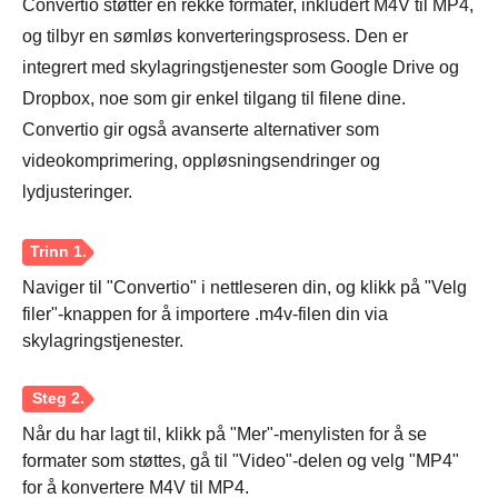
Convertio støtter en rekke formater, inkludert M4V til MP4,
og tilbyr en sømløs konverteringsprosess. Den er
integrert med skylagringstjenester som Google Drive og
Dropbox, noe som gir enkel tilgang til filene dine.
Convertio gir også avanserte alternativer som
videokomprimering, oppløsningsendringer og
lydjusteringer.
Naviger til "Convertio" i nettleseren din, og klikk på "Velg
filer"-knappen for å importere .m4v-filen din via
skylagringstjenester.
Når du har lagt til, klikk på "Mer"-menylisten for å se
formater som støttes, gå til "Video"-delen og velg "MP4"
for å konvertere M4V til MP4.