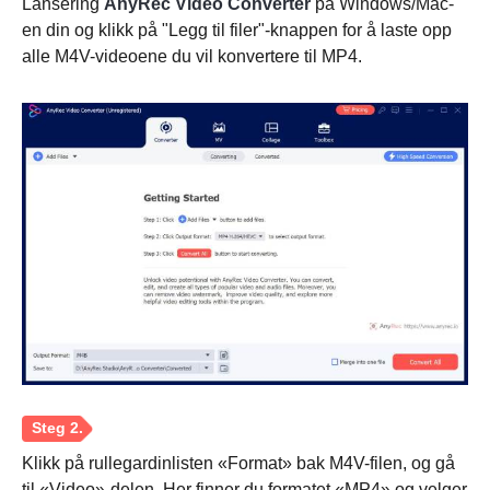
Lansering
AnyRec Video Converter
på Windows/Mac-
en din og klikk på "Legg til filer"-knappen for å laste opp
alle M4V-videoene du vil konvertere til MP4.
Trinn 1.
Klikk på rullegardinlisten «Format» bak M4V-filen, og gå
til «Video»-delen. Her finner du formatet «MP4» og velger