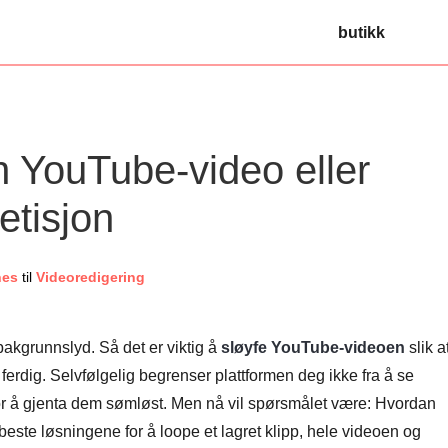
butikk
n YouTube-video eller
petisjon
nes
til
Videoredigering
akgrunnslyd. Så det er viktig å
sløyfe YouTube-videoen
slik a
 ferdig. Selvfølgelig begrenser plattformen deg ikke fra å se
for å gjenta dem sømløst. Men nå vil spørsmålet være: Hvordan
ste løsningene for å loope et lagret klipp, hele videoen og