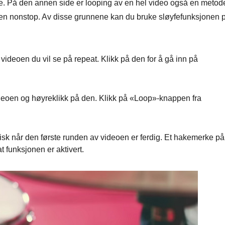
ine. På den annen side er looping av en hel video også en metod
den nonstop. Av disse grunnene kan du bruke sløyfefunksjonen 
videoen du vil se på repeat. Klikk på den for å gå inn på
eoen og høyreklikk på den. Klikk på «Loop»-knappen fra
isk når den første runden av videoen er ferdig. Et hakemerke på
t funksjonen er aktivert.