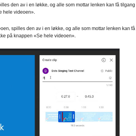
les den av i en løkke, og alle som mottar lenken kan få tilgang t
e hele videoen».
n, spilles den av i en løkke, og alle som mottar lenken kan få
likke på knappen «Se hele videoen».