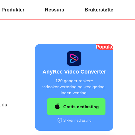
Produkter
Ressurs
Brukerstøtte
Populær
AnyRec Video Converter
120 ganger raskere
videokonvertering og -redigering.
Ingen venting.
t du
Gratis nedlasting
Sikker nedlasting