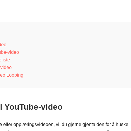
deo
ube-video
liste
-video
deo Looping
l YouTube-video
 eller opplæringsvideoen, vil du gjerne gjenta den for å huske