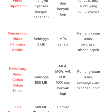
Video
mungkin
penapis, teks,
S
dan
Clipchamp
diproses
audio yang
banyak
dengan
komprehensif
lagi
perlahan)
Pemangkas
Pemangkasan
Video
Sehingga
MP4
asas,
Percuma
1 GB
sahaja
pelarasan
Adobe
nisbah aspek
MP4,
Pemotong
MOV, AVI,
Pemangkasan
Video
Sehingga
VOB,
asas,
Clideo
S
500 MB
MKV dan
pemangkasan,
Dalam
banyak
penggabungan
Talian
lagi
123
500 MB
Format