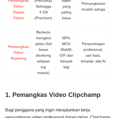
Pemangkas
(Percuma)
video
Pemangkasan
Video
Sehingga
yang
mudah sahaja
Dalam
4 GB
paling
Talian
(Premium)
biasa
Berbeza
mengikut
MP4,
pelan (fail
MOV,
Penyuntingan
Pemangkas
besar
WebM,
profesional,
Video
disokong
GIF dan
sari kata,
Kapwing
selepas
banyak
templat, alat AI
log
lagi
masuk)
1. Pemangkas Video Clipchamp
Bagi pengguna yang ingin menjalankan kerja
penyuntingan video profesional dalam talian, Clipchamp