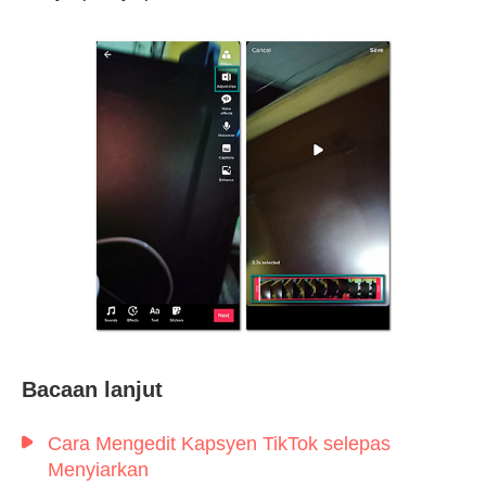
Langkah
2.
Bacaan lanjut
Cara Mengedit Kapsyen TikTok selepas
Menyiarkan