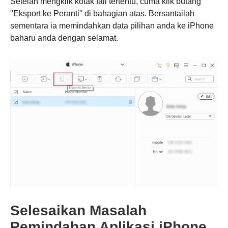
Setelah mengklik kotak fail tertentu, cuma klik butang
"Eksport ke Peranti" di bahagian atas. Bersantailah
sementara ia memindahkan data pilihan anda ke iPhone
baharu anda dengan selamat.
Selesaikan Masalah
Pemindahan Aplikasi iPhone
Langkah