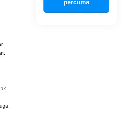
percuma
ar
an.
hak
juga