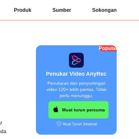
Produk
Sumber
Sokongan
Popular
Penukar Video AnyRec
Penukaran dan penyuntingan
video 120× lebih pantas. Tidak
perlu menunggu.
Muat turun percuma
r
Muat Turun Selamat
nda