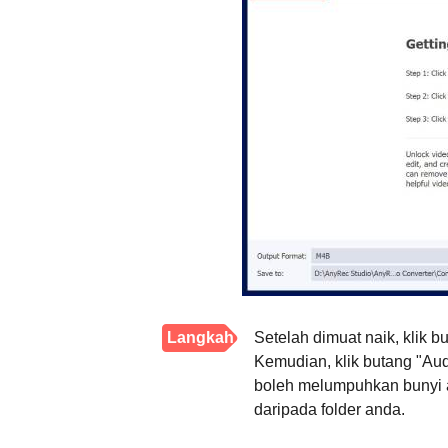
Langkah
Setelah dimuat naik, klik b
Kemudian, klik butang "Au
2.
boleh melumpuhkan bunyi as
daripada folder anda.