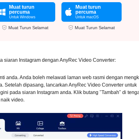
Muat turun
Muat turun
percuma
percuma
Untuk Windows
Untuk macOS
Muat Turun Selamat
Muat Turun Selamat
siaran Instagram dengan AnyRec Video Converter:
ranti anda. Anda boleh melawati laman web rasmi dengan mengk
. Setelah dipasang, lancarkan AnyRec Video Converter untuk
ini pada siaran Instagram anda. Klik butang "Tambah" di teng
naik video.