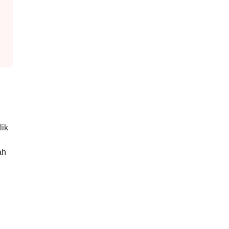
lik
ah