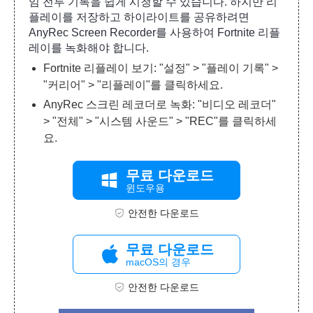
임 전투 기록을 쉽게 시청할 수 있습니다. 하지만 리
플레이를 저장하고 하이라이트를 공유하려면
AnyRec Screen Recorder를 사용하여 Fortnite 리플
레이를 녹화해야 합니다.
Fortnite 리플레이 보기: "설정" > "플레이 기록" >
"커리어" > "리플레이"를 클릭하세요.
AnyRec 스크린 레코더로 녹화: "비디오 레코더"
> "전체" > "시스템 사운드" > "REC"를 클릭하세
요.
무료 다운로드
윈도우용
안전한 다운로드
무료 다운로드
macOS의 경우
안전한 다운로드