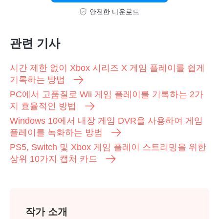
안전한 다운로드
관련 기사
시간 제한 없이 Xbox 시리즈 X 게임 플레이를 쉽게
기록하는 방법
PC에서 고품질로 Wii 게임 플레이를 기록하는 2가
지 효율적인 방법
Windows 10에서 내장 게임 DVR을 사용하여 게임
플레이를 녹화하는 방법
PS5, Switch 및 Xbox 게임 플레이 스트리밍을 위한
상위 10가지 캡처 카드
작가 소개