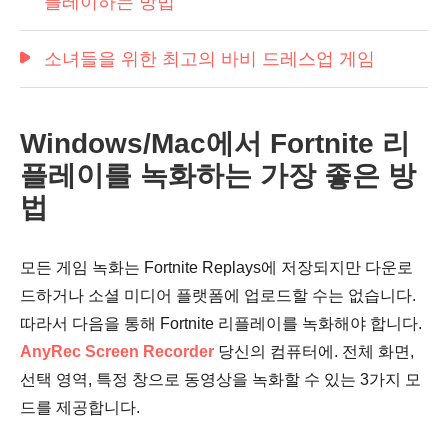
플레이하는 방법
소녀들을 위한 최고의 바비 드레스업 게임
Windows/Mac에서 Fortnite 리
플레이를 녹화하는 가장 좋은 방
법
모든 게임 녹화는 Fortnite Replays에 저장되지만 다운로
드하거나 소셜 미디어 플랫폼에 업로드할 수는 없습니다.
따라서 다음을 통해 Fortnite 리플레이를 녹화해야 합니다.
AnyRec Screen Recorder
당신의 컴퓨터에. 전체 화면,
선택 영역, 특정 창으로 동영상을 녹화할 수 있는 3가지 모
드를 제공합니다.