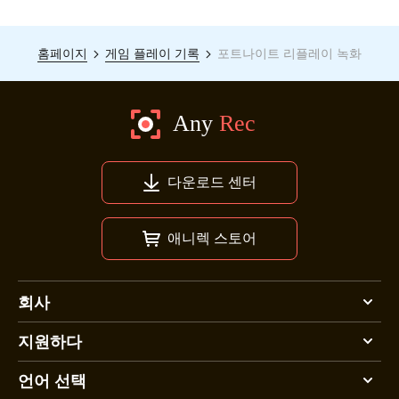
홈페이지
게임 플레이 기록
포트나이트 리플레이 녹화
다운로드 센터
애니렉 스토어
회사
지원하다
언어 선택