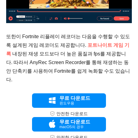
또한이 Fortnite 리플레이 레코더는 다음을 수행할 수 있도
록 설계된 게임 레코더도 제공합니다.
포트나이트 게임 기
록
내장된 재생 모드보다 더 높은 품질과 fps를 제공합니
다. 따라서 AnyRec Screen Recorder를 통해 재생하는 동
3단계.
안 단축키를 사용하여 Fortnite를 쉽게 녹화할 수도 있습니
다.
무료 다운로드
윈도우용
안전한 다운로드
무료 다운로드
macOS의 경우
안전한 다운로드