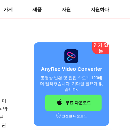
가게
제품
자원
지원하다
인기 있
는
AnyRec Video Converter
동영상 변환 및 편집 속도가 120배
더 빨라졌습니다. 기다릴 필요가 없
습니다.
 미
무료 다운로드
 방
안전한 다운로드
분
 단