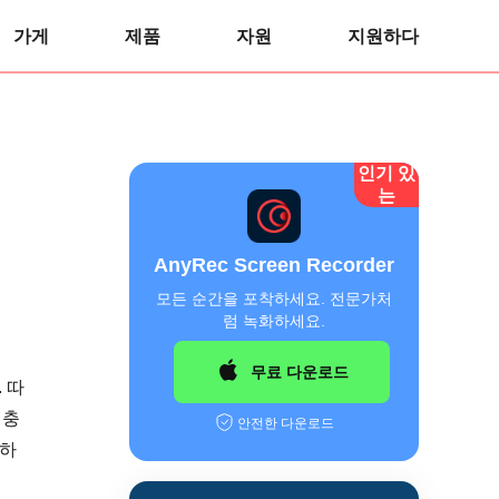
가게
제품
자원
지원하다
인기 있
는
AnyRec Screen Recorder
모든 순간을 포착하세요. 전문가처
럼 녹화하세요.
무료 다운로드
 따
 충
안전한 다운로드
원하