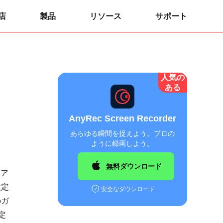
店
製品
リソース
サポート
人気の
ある
AnyRec Screen Recorder
あらゆる瞬間を捉えよう。プロの
ように録画しよう。
無料ダウンロード
ェア
設定
安全なダウンロード
のガ
定