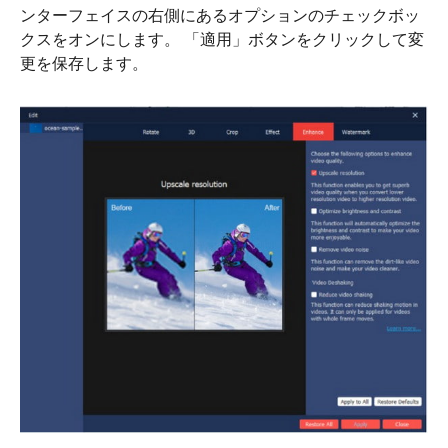
ンターフェイスの右側にあるオプションのチェックボッ
ステップ
クスをオンにします。 「適用」ボタンをクリックして変
1。
更を保存します。