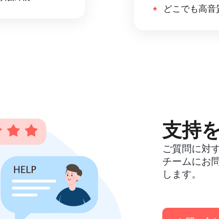
どこでも高音
支持
ご質問に対
チームにお
します。