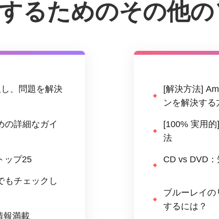
再生するためのその他
再生し、問題を解決
[解決方法] 
ンを解決する
めの詳細なガイ
[100% 実
法
トップ25
CD vs D
でもチェックし
ブルーレイの
するには？
き情報満載