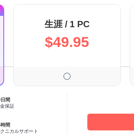
生涯 / 1 PC
$49.95
0日間
金保証
4時間
クニカルサポート