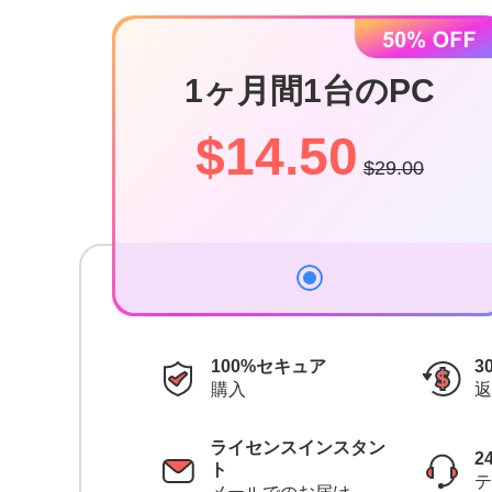
1ヶ月間1台のPC
$14.50
$29.00
100%セキュア
3
購入
返
ライセンスインスタン
2
ト
テ