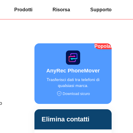
Prodotti
Risorsa
Supporto
Popolare
AnyRec PhoneMover
Trasferisci dati tra telefoni di
qualsiasi marca.
Download sicuro
uo
Elimina contatti