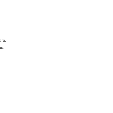
are.
po.