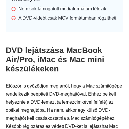
Nem sok támogatott médiaformátum létezik.
A DVD-videót csak MOV formátumban rögzítheti.
DVD lejátszása MacBook
Air/Pro, iMac és Mac mini
készülékeken
Először is győződjön meg arról, hogy a Mac számítógépe
rendelkezik beépített DVD-meghajtóval. Ehhez be kell
helyeznie a DVD-lemezt (a lemezcímkével felfelé) az
optikai meghajtóba. Ha nem, akkor egy külső DVD-
meghajtót kell csatlakoztatnia a Mac számítógépéhez.
Később régiózáras és védett DVD-ket is lejátszhat Mac