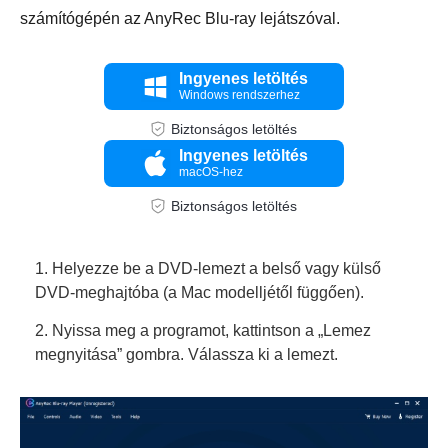
számítógépén az AnyRec Blu-ray lejátszóval.
Ingyenes letöltés
Windows rendszerhez
Biztonságos letöltés
Ingyenes letöltés
macOS-hez
Biztonságos letöltés
1. Helyezze be a DVD-lemezt a belső vagy külső
DVD-meghajtóba (a Mac modelljétől függően).
2. Nyissa meg a programot, kattintson a „Lemez
megnyitása” gombra. Válassza ki a lemezt.