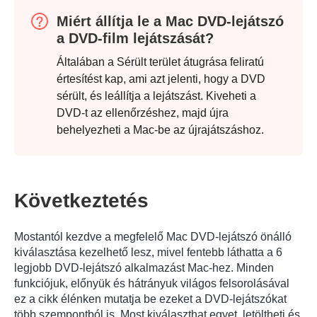
Miért állítja le a Mac DVD-lejátszó
a DVD-film lejátszását?
Általában a Sérült terület átugrása feliratú
értesítést kap, ami azt jelenti, hogy a DVD
sérült, és leállítja a lejátszást. Kiveheti a
DVD-t az ellenőrzéshez, majd újra
behelyezheti a Mac-be az újrajátszáshoz.
Következtetés
Mostantól kezdve a megfelelő Mac DVD-lejátszó önálló
kiválasztása kezelhető lesz, mivel fentebb láthatta a 6
legjobb DVD-lejátszó alkalmazást Mac-hez. Minden
funkciójuk, előnyük és hátrányuk világos felsorolásával
ez a cikk élénken mutatja be ezeket a DVD-lejátszókat
több szempontból is. Most kiválaszthat egyet, letöltheti és