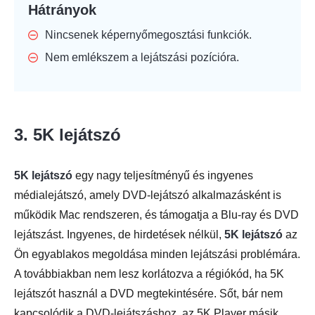
Hátrányok
Nincsenek képernyőmegosztási funkciók.
Nem emlékszem a lejátszási pozícióra.
3. 5K lejátszó
5K lejátszó
egy nagy teljesítményű és ingyenes
médialejátszó, amely DVD-lejátszó alkalmazásként is
működik Mac rendszeren, és támogatja a Blu-ray és DVD
lejátszást. Ingyenes, de hirdetések nélkül,
5K lejátszó
az
Ön egyablakos megoldása minden lejátszási problémára.
A továbbiakban nem lesz korlátozva a régiókód, ha 5K
lejátszót használ a DVD megtekintésére. Sőt, bár nem
kapcsolódik a DVD-lejátszáshoz, az 5K Player másik