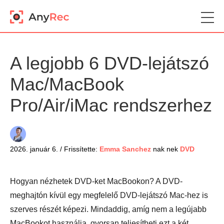
A legjobb 6 DVD-lejátszó
Mac/MacBook
Pro/Air/iMac rendszerhez
2026. január 6. / Frissítette:
Emma Sanchez
nak nek
DVD
Hogyan nézhetek DVD-ket MacBookon? A DVD-
meghajtón kívül egy megfelelő DVD-lejátszó Mac-hez is
szerves részét képezi. Mindaddig, amíg nem a legújabb
MacBookot használja, gyorsan teljesítheti ezt a két