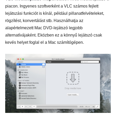
piacon. Ingyenes szoftverként a VLC számos fejlett
lejátszási funkciót is kínál, például pillanatfelvételeket,
rögzítést, konvertálást stb. Használhatja az
alapértelmezett Mac DVD-lejátszó legjobb
alternatívájaként. Eközben ez a könnyű lejátszó csak
kevés helyet foglal el a Mac számítógépen.