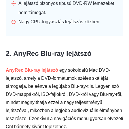
A lejátszó bizonyos típusú DVD-RW lemezeket
nem támogat.
Nagy CPU-fogyasztás lejátszás közben.
2. AnyRec Blu-ray lejátszó
AnyRec Blu-ray lejátszó
egy sokoldalú Mac DVD-
lejátszó, amely a DVD-formátumok széles skáláját
támogatja, beleértve a legújabb Blu-ray-t is. Legyen szó
DVD-mappákról, ISO-fájlokról, DVD-kről vagy Blu-ray-ről,
mindet megnyithatja ezzel a nagy teljesítményű
lejátszóval, miközben a legjobb audiovizuális élményben
lesz része. Ezenkívül a navigációs menü gyorsan elvezeti
Önt bármely kívánt fejezethez.