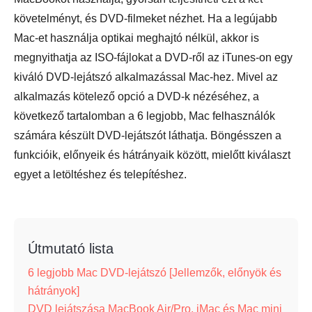
követelményt, és DVD-filmeket nézhet. Ha a legújabb
Mac-et használja optikai meghajtó nélkül, akkor is
megnyithatja az ISO-fájlokat a DVD-ről az iTunes-on egy
kiváló DVD-lejátszó alkalmazással Mac-hez. Mivel az
alkalmazás kötelező opció a DVD-k nézéséhez, a
következő tartalomban a 6 legjobb, Mac felhasználók
számára készült DVD-lejátszót láthatja. Böngésszen a
funkcióik, előnyeik és hátrányaik között, mielőtt kiválaszt
egyet a letöltéshez és telepítéshez.
Útmutató lista
6 legjobb Mac DVD-lejátszó [Jellemzők, előnyök és
hátrányok]
DVD lejátszása MacBook Air/Pro, iMac és Mac mini