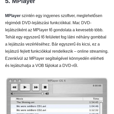
5. MPlayer
MPlayer
szintén egy ingyenes szoftver, meglehetősen
régimódi DVD-lejátszási funkciókkal. Mac DVD-
lejátszóként az MPlayer fő gondolata a kevesebb több.
Tehát egy egyszerű fő felületet fog látni néhány gombbal
a lejátszás vezérléséhez. Bár egyszerű és kicsi, ez a
lejátszó fejlett funkciókkal rendelkezik – online streaming.
Ezenkívül az MPlayer segítségével könnyedén elérheti
és lejátszhatja a VOB fájlokat a DVD-ről.