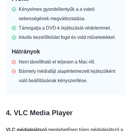
Kényelmes gyorsbillentyűk a
a videó
sebességének megváltoztatása
.
Támogatja a DVD-k lejátszását védelemmel.
Intuitív kezelőfelület fogd és vidd műveletekkel.
Hátrányok
Nem távolítható el teljesen a Mac-ről.
Bármely médiafájl alapértelmezett lejátszóként
való beállításának kényszerítése.
4. VLC Media Player
VLC médialejátszó
meglehetősen híres médialejátszó a