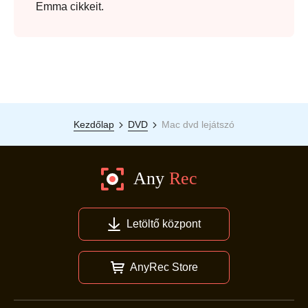
Emma cikkeit.
Kezdőlap
DVD
Mac dvd lejátszó
Letöltő központ
AnyRec Store