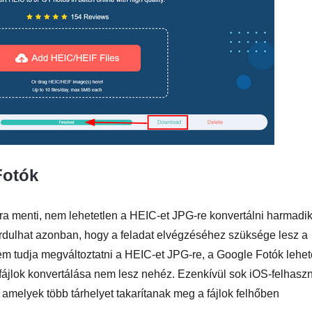
Fotók
ra menti, nem lehetetlen a HEIC-et JPG-re konvertálni harmadi
ordulhat azonban, hogy a feladat elvégzéséhez szüksége lesz a
em tudja megváltoztatni a HEIC-et JPG-re, a Google Fotók lehe
a fájlok konvertálása nem lesz nehéz. Ezenkívül sok iOS-felhasz
, amelyek több tárhelyet takarítanak meg a fájlok felhőben