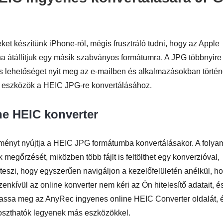
et készítünk iPhone-ról, mégis frusztráló tudni, hogy az Apple
ha átállítjuk egy másik szabványos formátumra. A JPG többnyire
s lehetőséget nyit meg az e-mailben és alkalmazásokban törté
ne eszközök a HEIC JPG-re konvertálásához.
e HEIC konverter
ményt nyújtja a HEIC JPG formátumba konvertálásakor. A folya
megőrzését, miközben több fájlt is feltölthet egy konverzióval,
 teszi, hogy egyszerűen navigáljon a kezelőfelületén anélkül, h
enkívül az online konverter nem kéri az Ön hitelesítő adatait, é
ogassa meg az AnyRec ingyenes online HEIC Converter oldalát, 
oszthatók legyenek más eszközökkel.