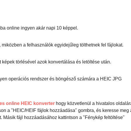
ba online ingyen akár napi 10 képpel.
miközben a felhasználók egyidejűleg tölthetnek fel fájlokat.
tt képek törlésével azok konvertálása és letöltése után.
lyen operációs rendszer és böngésző számára a HEIC JPG
s online HEIC konverter
hogy közvetlenül a hivatalos oldalár
tintson a "HEIC/HEIF fájlok hozzáadása" gombra, és keresse meg 
t. Másik fájl hozzáadásához kattintson a "Fénykép feltöltése"