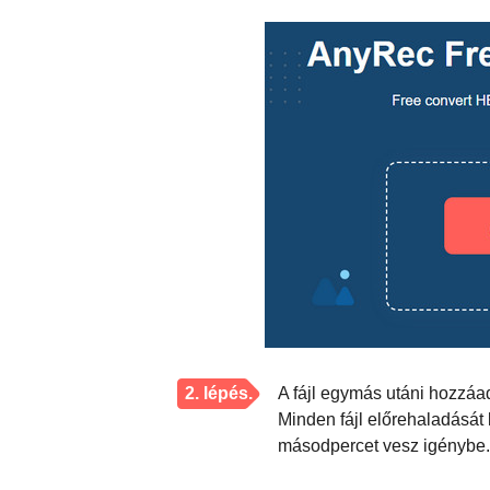
2. lépés.
A fájl egymás utáni hozzáa
Minden fájl előrehaladását 
másodpercet vesz igénybe.