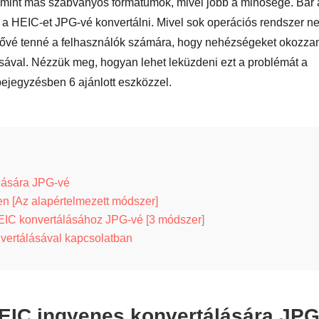
b, mint más szabványos formátumok, mivel jobb a minősége. Bár 
a HEIC-et JPG-vé konvertálni. Mivel sok operációs rendszer n
etővé tenné a felhasználók számára, hogy nehézségeket okozza
sával. Nézzük meg, hogyan lehet leküzdeni ezt a problémát a
ejegyzésben 6 ajánlott eszközzel.
lására JPG-vé
n [Az alapértelmezett módszer]
EIC konvertálásához JPG-vé [3 módszer]
ertálásával kapcsolatban
HEIC ingyenes konvertálására JP