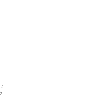
tát.
ny