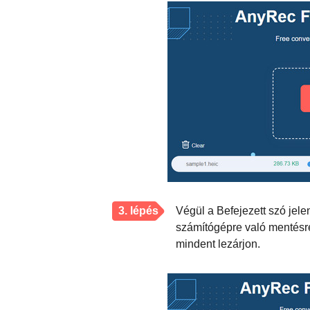
3. lépés
Végül a Befejezett szó jele
számítógépre való mentésre
mindent lezárjon.