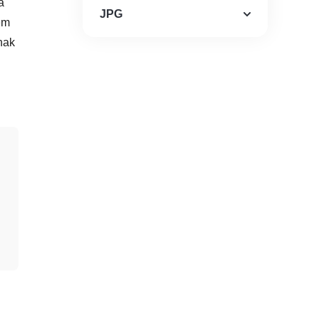
a
JPG
em
nak
G