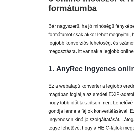
formátumba
Bár nagyszerű, ha jó minőségű fényképek
formátumot csak akkor lehet megnyitni, 
legjobb konverziós lehetőség, és számo
megosztásra. Itt vannak a legjobb onli
1.
AnyRec ingyenes onlin
Ez a webalapú konverter a legjobb ered
magában foglalja az eredeti EXIP-adatok 
hogy több időt takarítson meg. Lehetővé
gondja lenne a fájlok konvertálásával. Ez
ingyenesen kínálja szolgáltatását. Lát
tegye lehetővé, hogy a HEIC-fájlok meg