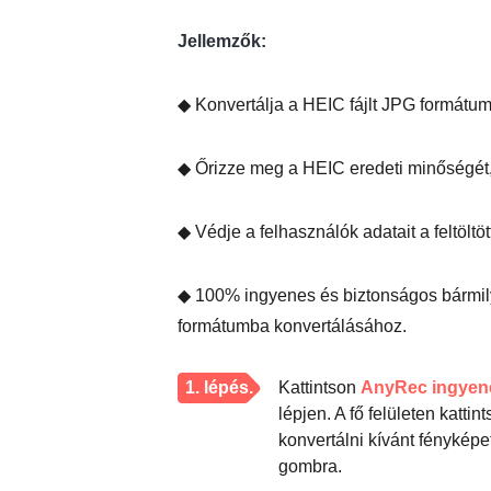
Jellemzők:
◆ Konvertálja a HEIC fájlt JPG formátum
◆ Őrizze meg a HEIC eredeti minőségét, 
◆ Védje a felhasználók adatait a feltöltö
◆ 100% ingyenes és biztonságos bármi
formátumba konvertálásához.
1. lépés.
Kattintson
AnyRec ingyene
lépjen. A fő felületen kat
konvertálni kívánt fényképe
gombra.