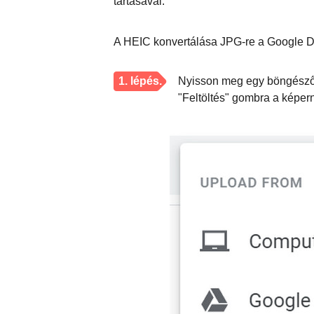
tartásával.
A HEIC konvertálása JPG-re a Google Dr
1. lépés.
Nyisson meg egy böngészőt 
"Feltöltés" gombra a képer