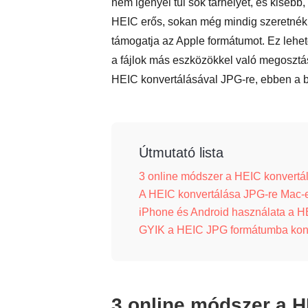
nem igényel túl sok tárhelyet, és kiseb
HEIC erős, sokan még mindig szeretnék 
támogatja az Apple formátumot. Ez leh
a fájlok más eszközökkel való megosztá
HEIC konvertálásával JPG-re, ebben a b
Útmutató lista
3 online módszer a HEIC konvertá
A HEIC konvertálása JPG-re Mac-e
iPhone és Android használata a H
GYIK a HEIC JPG formátumba konv
3 online módszer a 