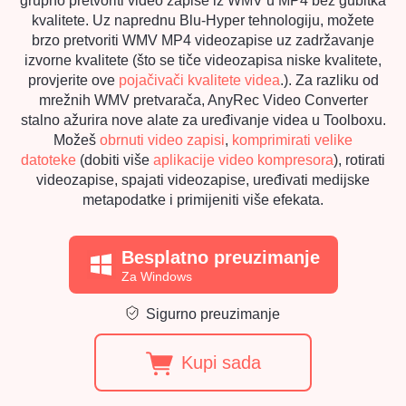
grupno pretvoriti video zapise iz WMV u MP4 bez gubitka
kvalitete. Uz naprednu Blu-Hyper tehnologiju, možete
brzo pretvoriti WMV MP4 videozapise uz zadržavanje
izvorne kvalitete (što se tiče videozapisa niske kvalitete,
provjerite ove
pojačivači kvalitete videa
.). Za razliku od
mrežnih WMV pretvarača, AnyRec Video Converter
stalno ažurira nove alate za uređivanje videa u Toolboxu.
Možeš
obrnuti video zapisi
,
komprimirati velike
datoteke
(dobiti više
aplikacije video kompresora
), rotirati
videozapise, spajati videozapise, uređivati medijske
metapodatke i primijeniti više efekata.
Besplatno preuzimanje
Za Windows
Sigurno preuzimanje
Kupi sada