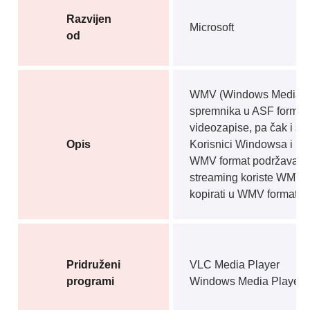
Razvijen
Microsoft
od
WMV (Windows Media Vid
spremnika u ASF formatu
videozapise, pa čak i s
Opis
Korisnici Windowsa i Ma
WMV format podržava DRM
streaming koriste WMV. 
kopirati u WMV formatu.
Pridruženi
VLC Media Player
programi
Windows Media Player