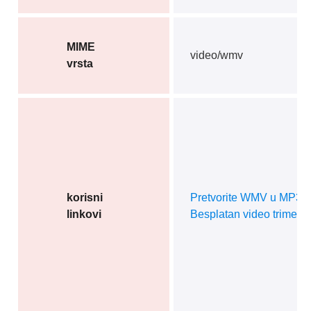
MIME
video/wmv
vrsta
korisni
Pretvorite WMV u MP3
linkovi
Besplatan video trimer