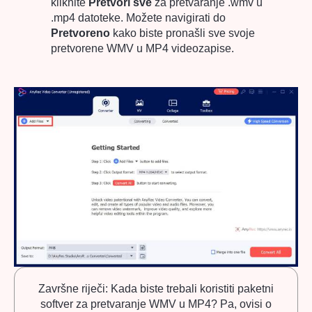
kliknite
Pretvori sve
za pretvaranje .wmv u
.mp4 datoteke. Možete navigirati do
Pretvoreno
kako biste pronašli sve svoje
pretvorene WMV u MP4 videozapise.
Završne riječi: Kada biste trebali koristiti paketni
softver za pretvaranje WMV u MP4? Pa, ovisi o