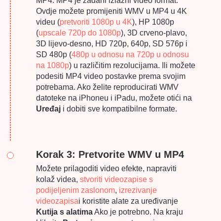
MP4. MP4 je zadani izlazni video format.
Ovdje možete promijeniti WMV u MP4 u 4K
videu (
pretvoriti 1080p u 4K
), HP 1080p
(
upscale 720p do 1080p
), 3D crveno-plavo,
3D lijevo-desno, HD 720p, 640p, SD 576p i
SD 480p (
480p u odnosu na 720p u odnosu
na 1080p
) u različitim rezolucijama. Ili možete
podesiti MP4 video postavke prema svojim
potrebama. Ako želite reproducirati WMV
datoteke na iPhoneu i iPadu, možete otići na
Uređaj
i dobiti sve kompatibilne formate.
Korak 3: Pretvorite WMV u MP4
Možete prilagoditi video efekte, napraviti
kolaž videa,
stvoriti videozapise s
podijeljenim zaslonom
,
izrezivanje
videozapisa
i koristite alate za uređivanje
Kutija s alatima
Ako je potrebno. Na kraju